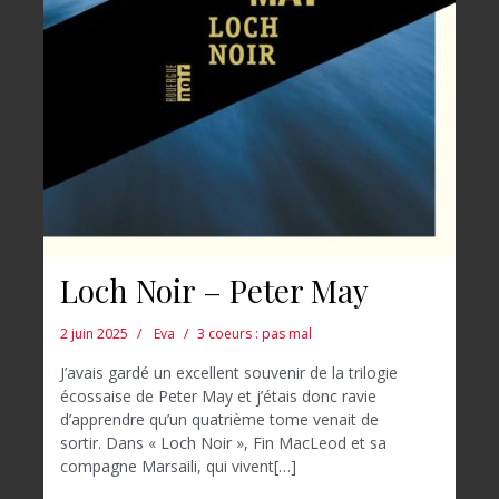
Loch Noir – Peter May
2 juin 2025
Eva
3 coeurs : pas mal
J’avais gardé un excellent souvenir de la trilogie
écossaise de Peter May et j’étais donc ravie
d’apprendre qu’un quatrième tome venait de
sortir. Dans « Loch Noir », Fin MacLeod et sa
compagne Marsaili, qui vivent[…]