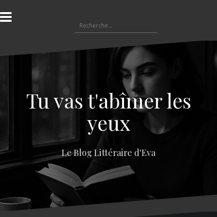
A
l
R
l
e
e
c
r
h
a
e
u
r
c
c
o
Tu vas t'abîmer les
h
n
e
t
yeux
r
e
n
:
u
Le Blog Littéraire d'Eva