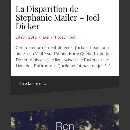
La Disparition de
Stephanie Mailer – Joël
Dicker
20 avril 2018
Eva
1 coeur : bof
Comme énormément de gens, j’ai lu et beaucoup
aimé « La Vérité sur l’Affaire Harry Québert » de Joël
Dicker, mais aussi le livre suivant de l’auteur, « Le
Livre des Baltimore ». Quelle ne fut pas ma joie[…]
Lire la suite →