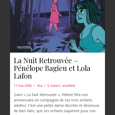
La Nuit Retrouvée –
Pénélope Bagieu et Lola
Lafon
11 mai 2026
Eva
5 coeurs : excellent
Dans « La Nuit Retrouvée », Hélène fête son
anniversaire en compagnie de ses trois enfants
adultes. C’est une petite dame discrète et désireuse
de bien faire, que ses enfants taquinent pour son