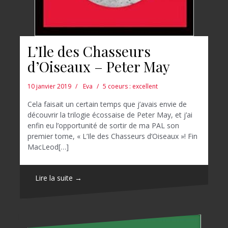
L’Ile des Chasseurs
d’Oiseaux – Peter May
10 janvier 2019
Eva
5 coeurs : excellent
Cela faisait un certain temps que j’avais envie de
découvrir la trilogie écossaise de Peter May, et j’ai
enfin eu l’opportunité de sortir de ma PAL son
premier tome, « L’Ile des Chasseurs d’Oiseaux »! Fin
MacLeod[…]
Lire la suite →