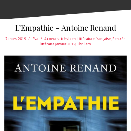
L’Empathie – Antoine Renand
7 mars 2019
Eva
4 coeurs : très bien
,
Littérature française
,
Rentrée
littéraire Janvier 2019
,
Thrillers