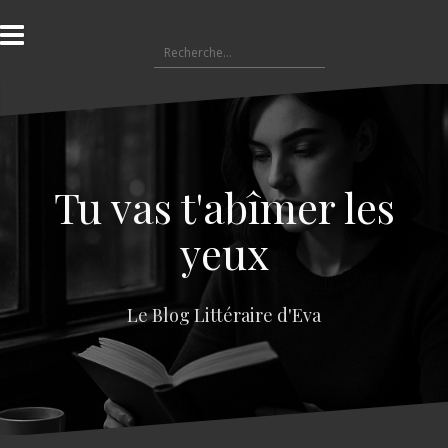
A
l
R
l
e
e
c
r
h
a
e
u
r
c
c
o
Tu vas t'abîmer les
h
n
e
t
yeux
r
e
n
:
u
Le Blog Littéraire d'Eva