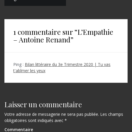
v
i
g
1 commentaire sur “
L’Empathie
a
– Antoine Renand
”
t
i
o
Ping :
Bilan littéraire du 3e Trimestre 2020 | Tu vas
t'abîmer les yeux
n
d
e
Laisser un commentaire
l
’
Votre adresse de messagerie ne sera pas publiée.
Les champs
obligatoires sont indiqués avec
*
a
Commentaire