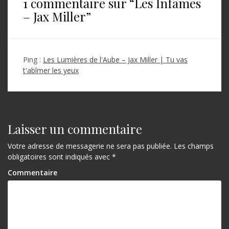
1 commentaire sur “
Les Infâmes
g
– Jax Miller
”
a
t
i
Ping :
Les Lumières de l'Aube – Jax Miller | Tu vas
o
t'abîmer les yeux
n
d
e
Laisser un commentaire
l
Votre adresse de messagerie ne sera pas publiée.
Les champs
’
obligatoires sont indiqués avec
*
a
Commentaire
r
t
i