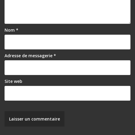
c
l
e
Nom
*
Adresse de messagerie
*
Site web