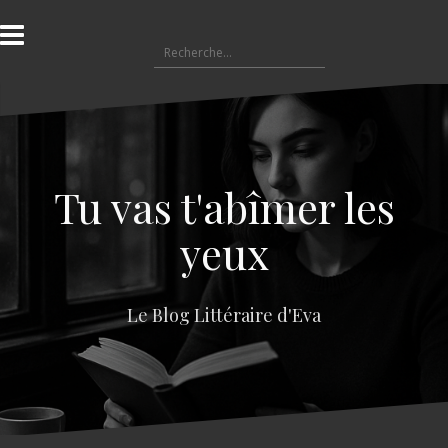
A
l
R
l
e
e
c
r
h
a
e
u
r
c
c
o
Tu vas t'abîmer les
h
n
e
t
yeux
r
e
n
:
u
Le Blog Littéraire d'Eva