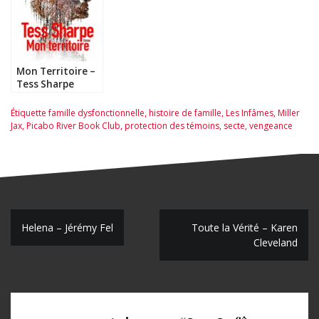
Mon Territoire –
Tess Sharpe
Étiquette
famille dysfonctionnelle
,
histoire de famille
,
Les Infâmes
,
Miller
Jax
,
Picabo River Book Club
,
protection des témoins
,
secte
,
vengeance
N
Helena – Jérémy Fel
Toute la Vérité – Karen
Cleveland
a
v
i