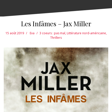
Les Infâmes – Jax Miller
15 août 2019
Eva
3 coeurs : pas mal
,
Littérature nord-américaine
,
Thrillers