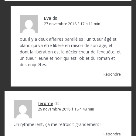
l
’
a
Eva
dit :
27 novembre 2018 à 17 h 11 min
r
t
oui, il y a deux affaires parallèles : un tueur âgé et
blanc qui va être libéré en raison de son âge, et
i
dont la libération est le déclencheur de l’enquête, et
c
un tueur jeune et noir qui est l’objet du roman et
des enquêtes.
l
Répondre
e
Jerome
dit :
29 novembre 2018 à 18 h 48 min
Un rythme lent, ça me refroidit grandement !
Répondre