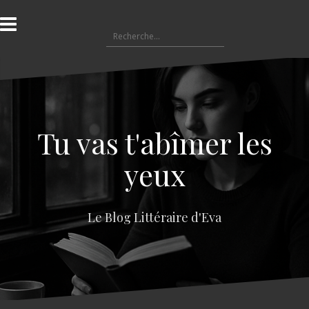
A
l
R
l
e
e
c
r
h
a
e
u
r
c
c
o
Tu vas t'abîmer les
h
n
e
t
yeux
r
e
n
:
u
Le Blog Littéraire d'Eva