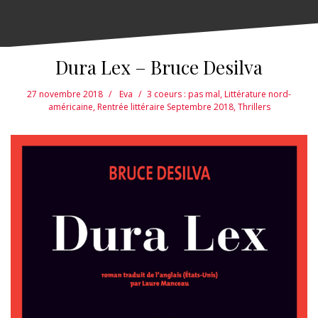
Dura Lex – Bruce Desilva
27 novembre 2018
Eva
3 coeurs : pas mal
,
Littérature nord-
américaine
,
Rentrée littéraire Septembre 2018
,
Thrillers