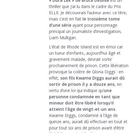
« Dura Lex » de Bruce Desilva
est un
thriller que j’ai lu dans le cadre du Prix
ELLE. Je découvrais l’auteur avec ce titre,
mais c’est en fait
le troisième tome
d’une série
ayant pour personnage
principal un journaliste d’investigation,
Liam Mulligan.
L’état de Rhode Island est en émoi car
un tueur d’enfants, aujourd’hui âgé et
gravement malade, devrait sortir
prochainement de prison. Cette libération
provoque la colère de Gloria Diggs : en
effet,
son fils Kwame Diggs aurait dû
sortir de prison il y a douze ans
, en
vertu d’une loi qui indique qu’
une
personne condamnée en tant que
mineur doit être libéré lorsqu’il
atteint l’âge de vingt-et-un ans
.
Kwame Diggs, condamné à l’âge de
quinze ans, aurait dû effectuer en tout et
pour tout six ans de prison avant d’être