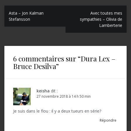
N
Asta – Jon Kalman
Avec toutes mes
Stefansson
sympathies – Olivia de
a
Lamberterie
v
i
g
6 commentaires sur “
Dura Lex –
a
Bruce Desilva
”
t
i
o
keisha
dit :
27 novembre 2018 à 14 h 50 min
n
d
Je suis dans le flou : il y a deux tueurs en série?
e
Répondre