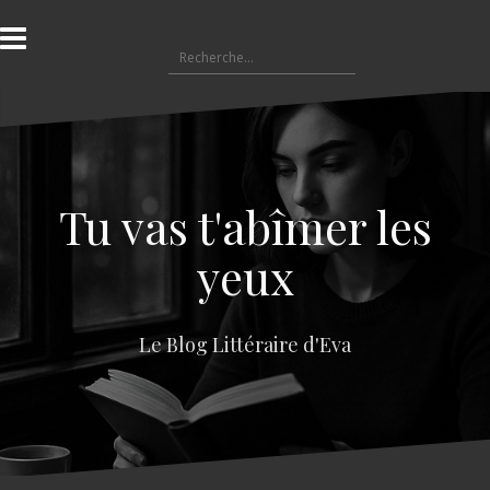
A
l
R
l
e
e
c
r
h
a
e
u
r
c
c
o
Tu vas t'abîmer les
h
n
e
t
yeux
r
e
n
:
u
Le Blog Littéraire d'Eva