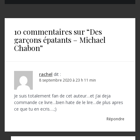
a
v
i
10 commentaires sur “
Des
g
garçons épatants – Michael
a
Chabon
”
t
i
o
rachel
dit :
8 septembre 2020 à 23 h 11 min
n
d
Je suis totalement fan de cet auteur…et j’ai deja
commande ce livre…bien hate de le lire…de plus apres
e
ce que tu en ecris….;)
l
Répondre
’
a