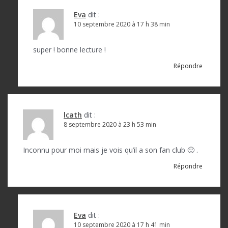
r
Eva
dit :
t
10 septembre 2020 à 17 h 38 min
i
super ! bonne lecture !
c
Répondre
l
e
lcath
dit :
8 septembre 2020 à 23 h 53 min
Inconnu pour moi mais je vois qu’il a son fan club 🙂 .
Répondre
Eva
dit :
10 septembre 2020 à 17 h 41 min