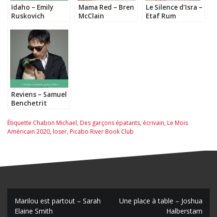
Idaho – Emily
Mama Red – Bren
Le Silence d’Isra –
Ruskovich
McClain
Etaf Rum
Reviens – Samuel
Benchetrit
Étiquette
Chabon Michael
,
Des garçons épatants
,
écrivain
,
Le Mois
Américain 2020
,
loser
,
Picabo River Book Club
N
Marilou est partout – Sarah
Une place à table – Joshua
Elaine Smith
Halberstam