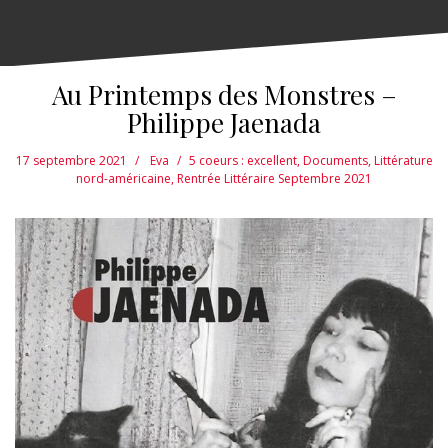
Au Printemps des Monstres –
Philippe Jaenada
17 septembre 2021
Eva
5 coeurs : excellent
,
Documents
,
Littérature
nord-américaine
,
Rentrée Littéraire Septembre 2021