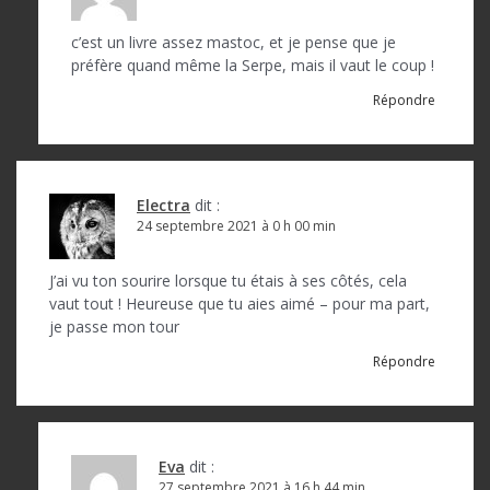
c
c’est un livre assez mastoc, et je pense que je
l
préfère quand même la Serpe, mais il vaut le coup !
e
Répondre
Electra
dit :
24 septembre 2021 à 0 h 00 min
J’ai vu ton sourire lorsque tu étais à ses côtés, cela
vaut tout ! Heureuse que tu aies aimé – pour ma part,
je passe mon tour
Répondre
Eva
dit :
27 septembre 2021 à 16 h 44 min