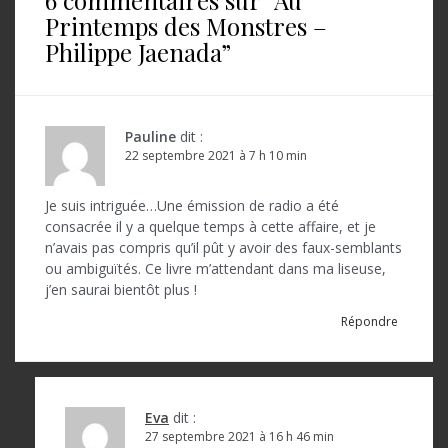
6 commentaires sur “
Au
g
Printemps des Monstres –
a
Philippe Jaenada
”
t
i
o
Pauline
dit :
22 septembre 2021 à 7 h 10 min
n
d
Je suis intriguée…Une émission de radio a été
consacrée il y a quelque temps à cette affaire, et je
e
n’avais pas compris qu’il pût y avoir des faux-semblants
l
ou ambiguïtés. Ce livre m’attendant dans ma liseuse,
j’en saurai bientôt plus !
’
Répondre
a
r
t
Eva
dit :
i
27 septembre 2021 à 16 h 46 min