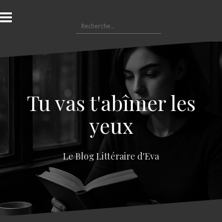
A
l
R
l
e
e
c
r
h
a
e
u
r
c
c
o
Tu vas t'abîmer les
h
n
e
t
yeux
r
e
n
:
u
Le Blog Littéraire d'Eva