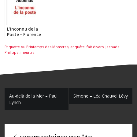
L’Inconnu de la
Poste – Florence
Aubenas
Étiquette
Au Printemps des Monstres
,
enquête
,
fait divers
,
Jaenada
Philippe
,
meurtre
N
Au-delà de la Mer – Paul
Simone – Léa Chauvel Lévy
Lynch
a
v
i