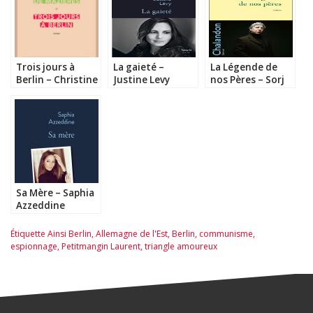
Trois jours à
La gaieté –
La Légende de
Berlin – Christine
Justine Levy
nos Pères – Sorj
de Mazières
Chalandon
Sa Mère – Saphia
Azzeddine
Étiquette
Ainsi Berlin
,
Allemagne de l'Est
,
Berlin
,
communisme
,
espionnage
,
Petitmangin Laurent
,
triangle amoureux