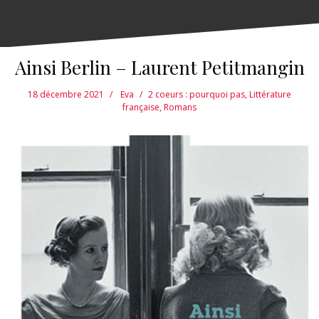
Ainsi Berlin – Laurent Petitmangin
18 décembre 2021
Eva
2 coeurs : pourquoi pas
,
Littérature
française
,
Romans