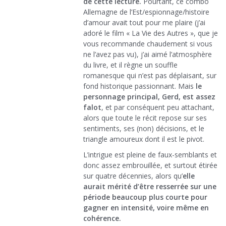
de cette lecture.
Pourtant, ce combo
Allemagne de l’Est/espionnage/histoire
d’amour avait tout pour me plaire (j’ai
adoré le film « La Vie des Autres », que je
vous recommande chaudement si vous
ne l’avez pas vu), j’ai aimé l’atmosphère
du livre, et il règne un souffle
romanesque qui n’est pas déplaisant, sur
fond historique passionnant. Mais
le
personnage principal, Gerd, est assez
falot
, et par conséquent peu attachant,
alors que toute le récit repose sur ses
sentiments, ses (non) décisions, et le
triangle amoureux dont il est le pivot.
L’intrigue est pleine de faux-semblants et
donc assez embrouillée, et surtout étirée
sur quatre décennies, alors qu’
elle
aurait mérité d’être resserrée sur une
période beaucoup plus courte pour
gagner en intensité, voire même en
cohérence.