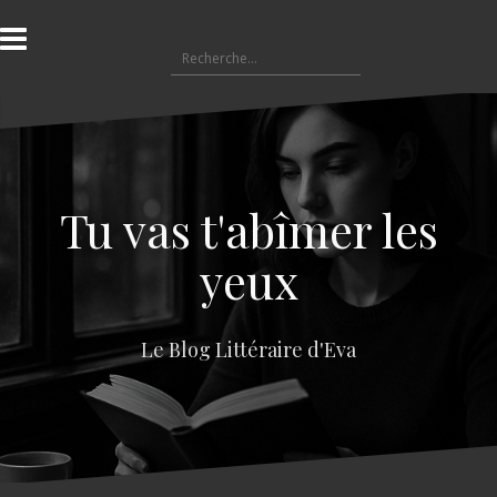
A
l
R
l
e
e
c
r
h
a
e
u
r
c
c
o
Tu vas t'abîmer les
h
n
e
t
yeux
r
e
n
:
u
Le Blog Littéraire d'Eva