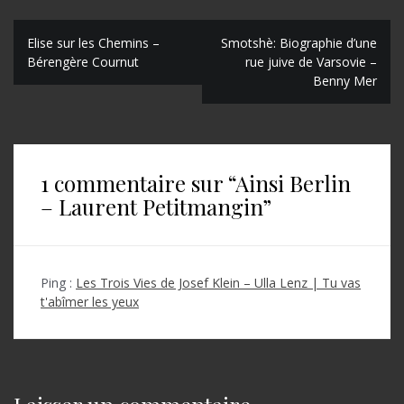
N
Elise sur les Chemins –
Smotshè: Biographie d’une
Bérengère Cournut
rue juive de Varsovie –
a
Benny Mer
v
i
g
1 commentaire sur “
Ainsi Berlin
a
– Laurent Petitmangin
”
t
i
o
Ping :
Les Trois Vies de Josef Klein – Ulla Lenz | Tu vas
t'abîmer les yeux
n
d
e