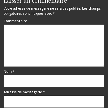
Laisser un commentaire
l
’
Votre adresse de messagerie ne sera pas publiée.
Les champs
obligatoires sont indiqués avec
*
a
Commentaire
r
t
i
c
l
e
Nom
*
Adresse de messagerie
*