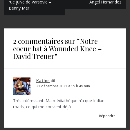
rue juive de Varsovie –
Angel Hernandez
a
Benny Mer
v
i
g
2 commentaires sur “
Notre
a
coeur bat à Wounded Knee –
t
David Treuer
”
i
o
Kathel
dit :
n
21 décembre 2021 à 15 h 49 min
d
Très intéressant. Ma médiathèque n’a que Indian
e
roads, ce qui me convient déjà…
l
Répondre
’