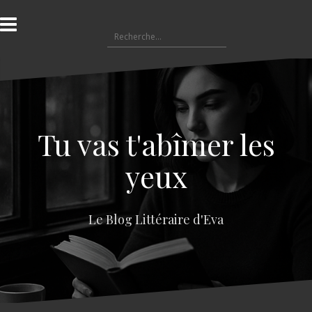
A
l
R
l
e
e
c
r
h
a
e
u
r
c
c
o
Tu vas t'abîmer les
h
n
e
t
yeux
r
e
n
:
u
Le Blog Littéraire d'Eva