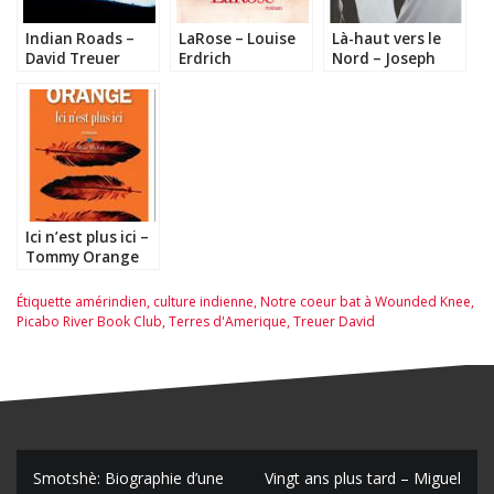
Indian Roads –
LaRose – Louise
Là-haut vers le
David Treuer
Erdrich
Nord – Joseph
Boyden
Ici n’est plus ici –
Tommy Orange
Étiquette
amérindien
,
culture indienne
,
Notre coeur bat à Wounded Knee
,
Picabo River Book Club
,
Terres d'Amerique
,
Treuer David
N
Smotshè: Biographie d’une
Vingt ans plus tard – Miguel