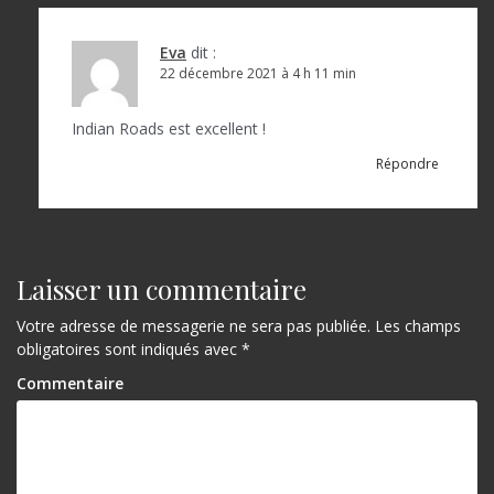
a
r
Eva
dit :
t
22 décembre 2021 à 4 h 11 min
i
Indian Roads est excellent !
c
Répondre
l
e
Laisser un commentaire
Votre adresse de messagerie ne sera pas publiée.
Les champs
obligatoires sont indiqués avec
*
Commentaire