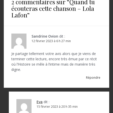
2 commentaires sur “
Quand tu
g
écouteras cette chanson – Lola
a
Lafon
”
t
i
o
Sandrine Ovion
dit :
12 février 2023 à 6 h 27 min
n
d
Je partage tellement votre avis alors que Je viens de
terminer cette lecture, encore très émue par ce récit
e
où l’Histoire se mêle à l’intime mais de manière très
l
digne.
’
Répondre
a
r
t
Eva
dit :
15 février 2023 à 20 h 35 min
i