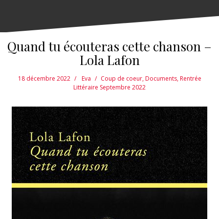
Quand tu écouteras cette chanson –
Lola Lafon
18 décembre 2022
Eva
Coup de coeur
,
Documents
,
Rentrée
Littéraire Septembre 2022