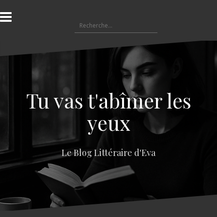
A
l
R
l
e
e
c
r
h
a
e
u
r
c
c
o
Tu vas t'abîmer les
h
n
e
t
yeux
r
e
n
:
u
Le Blog Littéraire d'Eva