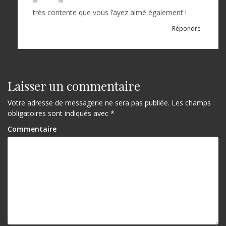
c
très contente que vous l’ayez aimé également !
l
Répondre
e
Laisser un commentaire
Votre adresse de messagerie ne sera pas publiée.
Les champs
obligatoires sont indiqués avec
*
Commentaire