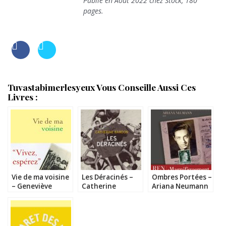
Publié en Août 2022 chez Stock, 180
pages.
Tuvastabimerlesyeux Vous Conseille Aussi Ces
Livres :
Vie de ma voisine
Les Déracinés –
Ombres Portées –
– Geneviève
Catherine
Ariana Neumann
Brisac
Bardon