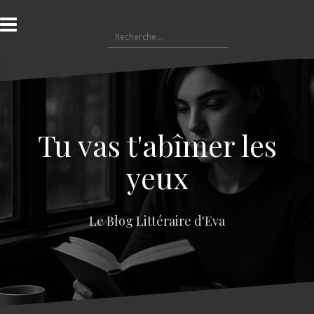
A
l
R
l
e
e
c
r
h
a
e
u
r
c
c
o
Tu vas t'abîmer les
h
n
e
t
yeux
r
e
n
:
u
Le Blog Littéraire d'Eva