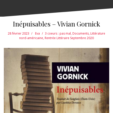
Inépuisables – Vivian Gornick
28 février 2023
Eva
3 coeurs : pas mal
,
Documents
,
Littérature
nord-américaine
,
Rentrée Littéraire Septembre 2020