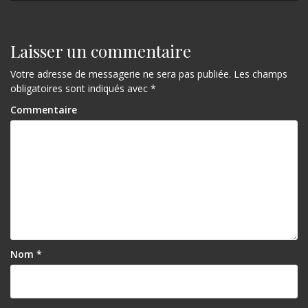
v
i
Laisser un commentaire
g
Votre adresse de messagerie ne sera pas publiée.
Les champs
a
obligatoires sont indiqués avec
*
t
Commentaire
i
o
n
d
e
l
Nom
*
’
a