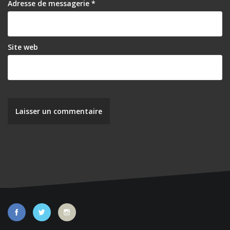
r
Adresse de messagerie
*
t
i
Site web
c
l
e