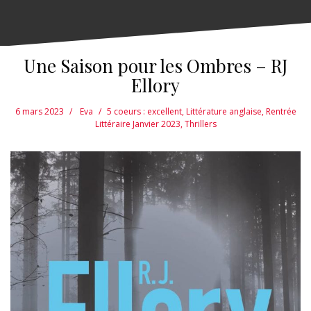
Une Saison pour les Ombres – RJ
Ellory
6 mars 2023
Eva
5 coeurs : excellent
,
Littérature anglaise
,
Rentrée
Littéraire Janvier 2023
,
Thrillers