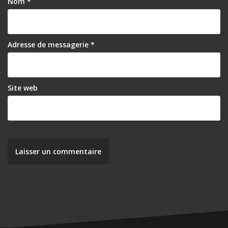
Nom
*
’
a
r
Adresse de messagerie
*
t
i
Site web
c
l
e