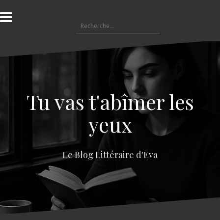
A
l
R
l
e
e
c
r
h
a
e
u
r
c
c
o
Tu vas t'abîmer les
h
n
e
t
yeux
r
e
n
:
u
Le Blog Littéraire d'Eva