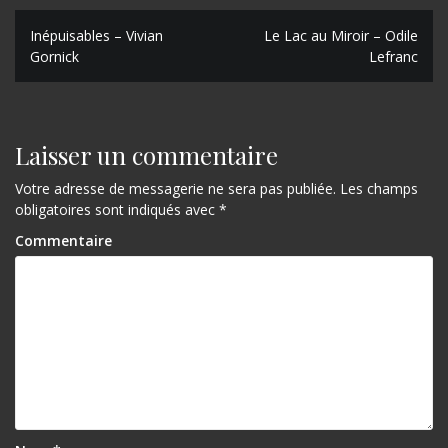
N
Inépuisables – Vivian
Le Lac au Miroir – Odile
Gornick
Lefranc
a
v
i
Laisser un commentaire
g
Votre adresse de messagerie ne sera pas publiée.
Les champs
a
obligatoires sont indiqués avec
*
t
Commentaire
i
o
n
d
e
l