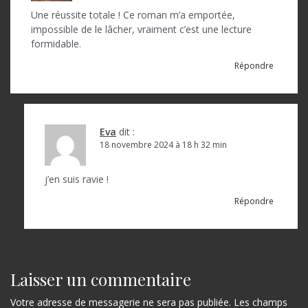
n
Une réussite totale ! Ce roman m’a emportée,
d
impossible de le lâcher, vraiment c’est une lecture
formidable.
e
Répondre
l
’
a
Eva
dit :
r
18 novembre 2024 à 18 h 32 min
t
j’en suis ravie !
i
Répondre
c
l
e
Laisser un commentaire
Votre adresse de messagerie ne sera pas publiée.
Les champs