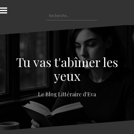
A
l
R
l
e
e
c
r
h
a
e
u
r
c
c
o
Tu vas t'abîmer les
h
n
e
t
yeux
r
e
n
:
u
Le Blog Littéraire d'Eva