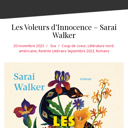
Les Voleurs d’Innocence – Sarai
Walker
20 novembre 2023
Eva
Coup de coeur
,
Littérature nord-
américaine
,
Rentrée Littéraire Septembre 2023
,
Romans