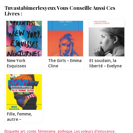
Tuvastabimerlesyeux Vous Conseille Aussi Ces
Livres :
New York
The Girls – Emma
Et soudain, la
Esquisses
Cline
liberté – Evelyne
Nocturnes –
Pisier et Caroline
Molly Prentiss
Laurent
Fille, femme,
autre –
Bernardine
Evaristo
Étiquette
art
,
conte
,
féminisme
,
gothique
,
Les voleurs d'innocence
,