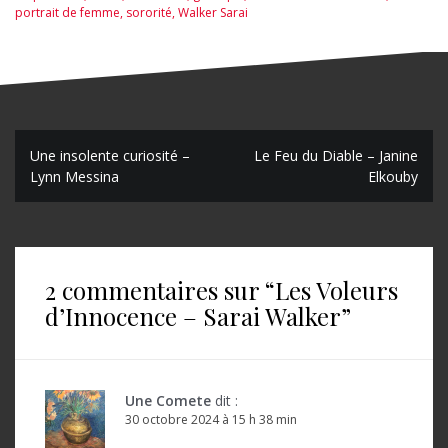
portrait de femme
,
sororité
,
Walker Sarai
N
Une insolente curiosité –
Le Feu du Diable – Janine
Lynn Messina
Elkouby
a
v
i
2 commentaires sur “
Les Voleurs
g
d’Innocence – Sarai Walker
”
a
t
i
Une Comete
dit :
o
30 octobre 2024 à 15 h 38 min