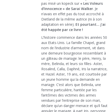
pas misé un kopeck sur
« Les Voleurs
d’Innocence » de Sarai Walker
. Je
n’avais en effet pas du tout accroché à
Dietland de la même autrice (ni à son
adaptation en série).
Et pourtant… j’ai
été happée par ce livre !
L’histoire commence dans les années 50
aux Etats-Unis. La famille Chapel, grand
nom de l’industrie d’armement, vit dans
une demeure bourgeoise ressemblant à
un gâteau de mariage: le père, Henry, la
mère, Belinda, et leurs six filles- Aster,
Rosalind, Calla, Daphné, Iris la narratrice,
et Hazel. Aster, 19 ans, est courtisée par
un jeune homme qui la demande en
mariage. C’est alors que Belinda, une
femme particulière, hantée par les
fantômes des victimes des armes
vendues par l’entreprise de son mari,
déclare qu’un danger menace et qu’il faut
annuler le mariage. A part Iris, personne