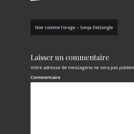
N
Noir comme l’orage – Sonja Delzongle
a
v
Laisser un commentaire
i
g
Votre adresse de messagerie ne sera pas publiée
a
Commentaire
t
i
o
n
d