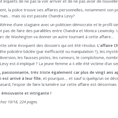
t inquiets de ne pas la voir arriver et de ne pas avoir de nouvelles
t, la police trouve ses affaires personnelles, notamment son po
 jamais… mais où est passée Chandra Levy?
ultérine d’une stagiaire avec un politicien démocrate et le profil 
 pas de faire des parallèles entre Chandra et Monica Lewinsky.
arc de Washington va donner un autre tournant à cette affaire…
cette série évoquent des dossiers qui ont été résolus.
L’affaire C
te policière bâclée (par inefficacité ou manipulation ?), les myst
diversion, les fausses pistes, les rumeurs, le complotisme, nomb
evy est-il impliqué ? La jeune femme a-t-elle été victime d’un seria
he, passionnante, très triste également car plus de vingt ans 
est arrivé à leur fille
, et pourquoi…. et sauf si quelqu’un se déci
asard, l’espoir de faire la lumière sur cette affaire est désormais t
 émouvante et intrigante !
chez 10/18, 224 pages.