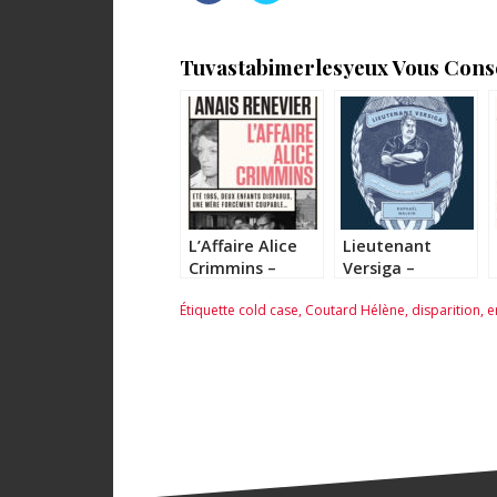
Tuvastabimerlesyeux Vous Consei
L’Affaire Alice
Lieutenant
Crimmins –
Versiga –
Anaïs Renevier
Raphaël Malkin
Étiquette
cold case
,
Coutard Hélène
,
disparition
,
e