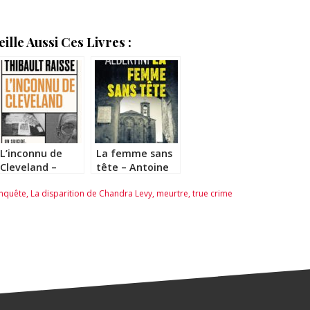
lle Aussi Ces Livres :
L’inconnu de
La femme sans
Cleveland –
tête – Antoine
Thibault Raisse
Albertini
nquête
,
La disparition de Chandra Levy
,
meurtre
,
true crime