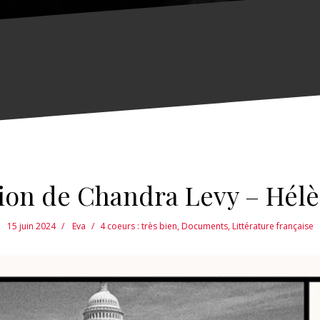
tion de Chandra Levy – Hél
15 juin 2024
Eva
4 coeurs : très bien
,
Documents
,
Littérature française