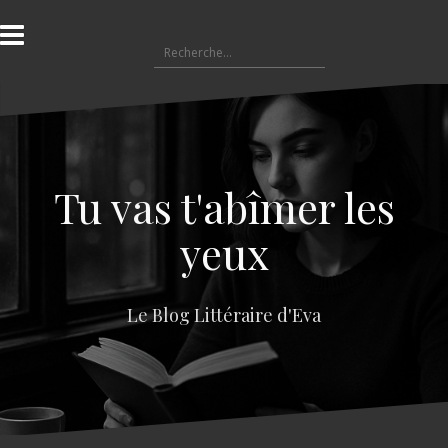
A
l
R
l
e
e
c
r
h
a
e
u
r
c
c
o
Tu vas t'abîmer les
h
n
e
t
yeux
r
e
n
:
u
Le Blog Littéraire d'Eva