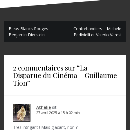
N
Bleus Blancs Rouges –
Contrebandiers – Michèle
Benjamin Dierstein
Pedinielli et Valerio Varesi
a
v
i
2 commentaires sur “
La
g
Disparue du Cinéma – Guillaume
a
Tion
”
t
i
o
Athalie
dit :
27 avril 2025 à 15 h 02 min
n
d
Très intrigant ! Mais glaçant, non ?