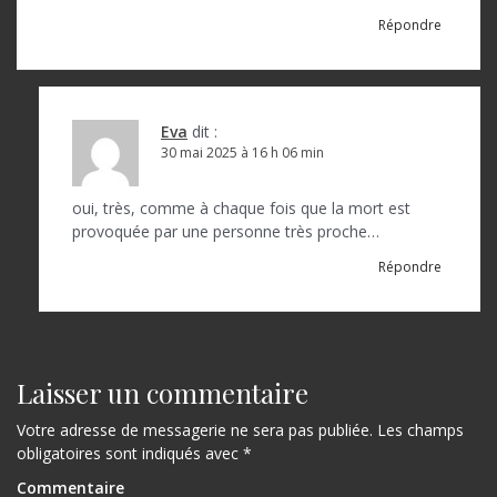
e
Répondre
l
’
a
Eva
dit :
30 mai 2025 à 16 h 06 min
r
t
oui, très, comme à chaque fois que la mort est
provoquée par une personne très proche…
i
Répondre
c
l
e
Laisser un commentaire
Votre adresse de messagerie ne sera pas publiée.
Les champs
obligatoires sont indiqués avec
*
Commentaire