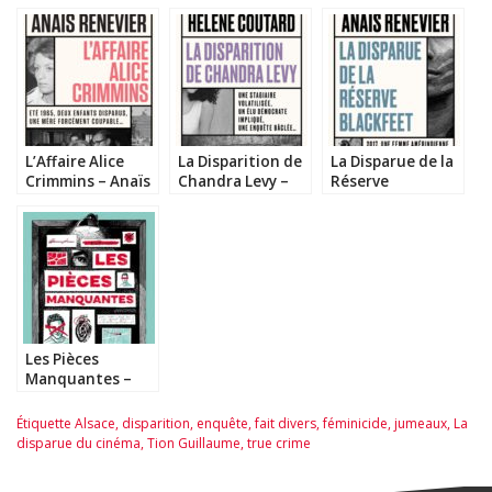
L’Affaire Alice
La Disparition de
La Disparue de la
Crimmins – Anaïs
Chandra Levy –
Réserve
Renevier
Hélène Coutard
Blackfeet – Anaïs
Renevier
Les Pièces
Manquantes –
Manon Gauthier
Étiquette
Alsace
,
disparition
,
enquête
,
fait divers
,
féminicide
,
jumeaux
,
La
disparue du cinéma
,
Tion Guillaume
,
true crime