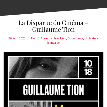
La Disparue du Cinéma –
Guillaume Tion
26 avril 2025
Eva
4 coeurs : très bien
,
Documents
,
Littérature
française