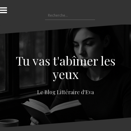
A
l
R
l
e
e
c
r
h
a
e
u
r
c
c
o
Tu vas t'abîmer les
h
n
e
t
yeux
r
e
n
:
u
Le Blog Littéraire d'Eva