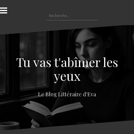
A
l
R
l
e
e
c
r
h
a
e
u
r
c
c
o
Tu vas t'abîmer les
h
n
e
t
yeux
r
e
n
:
u
Le Blog Littéraire d'Eva