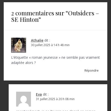
i
2 commentaires sur “
Outsiders –
g
SE Hinton
”
a
t
i
Athalie
dit :
o
30 juillet 2025 à 14 h 48 min
n
L’étiquette « roman jeunesse » ne semble pas vraiment
d
adaptée alors ?
e
Répondre
l
’
a
Eva
dit :
31 juillet 2025 à 20 h 08 min
r