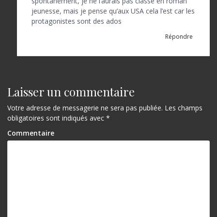
t
spontanément, je ne l’aurais pas classé en roman
jeunesse, mais je pense qu’aux USA cela l’est car les
i
protagonistes sont des ados
c
Répondre
l
e
Laisser un commentaire
Votre adresse de messagerie ne sera pas publiée.
Les champs
obligatoires sont indiqués avec
*
Commentaire