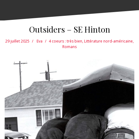
Outsiders – SE Hinton
29 juillet 2025
Eva
4 coeurs : très bien
,
Littérature nord-américaine
,
Romans