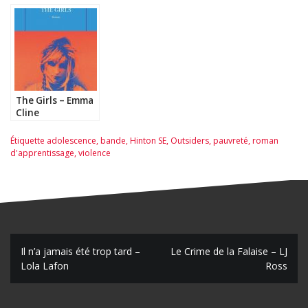
Tallent
Vida
Rash
The Girls – Emma
Cline
Étiquette
adolescence
,
bande
,
Hinton SE
,
Outsiders
,
pauvreté
,
roman
d'apprentissage
,
violence
N
Il n’a jamais été trop tard –
Le Crime de la Falaise – LJ
Lola Lafon
Ross
a
v