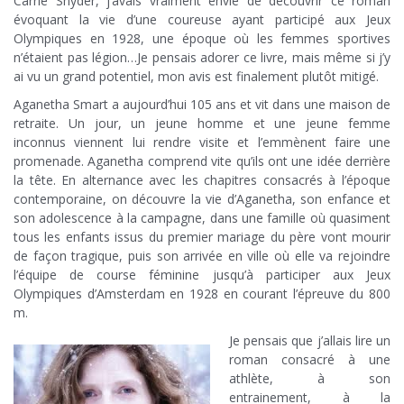
Carrie Snyder, j’avais vraiment envie de découvrir ce roman
évoquant la vie d’une coureuse ayant participé aux Jeux
Olympiques en 1928, une époque où les femmes sportives
n’étaient pas légion…Je pensais adorer ce livre, mais même si j’y
ai vu un grand potentiel, mon avis est finalement plutôt mitigé.
Aganetha Smart a aujourd’hui 105 ans et vit dans une maison de
retraite. Un jour, un jeune homme et une jeune femme
inconnus viennent lui rendre visite et l’emmènent faire une
promenade. Aganetha comprend vite qu’ils ont une idée derrière
la tête. En alternance avec les chapitres consacrés à l’époque
contemporaine, on découvre la vie d’Aganetha, son enfance et
son adolescence à la campagne, dans une famille où quasiment
tous les enfants issus du premier mariage du père vont mourir
de façon tragique, puis son arrivée en ville où elle va rejoindre
l’équipe de course féminine jusqu’à participer aux Jeux
Olympiques d’Amsterdam en 1928 en courant l’épreuve du 800
m.
Je pensais que j’allais lire un
roman consacré à une
athlète, à son
entrainement, à la