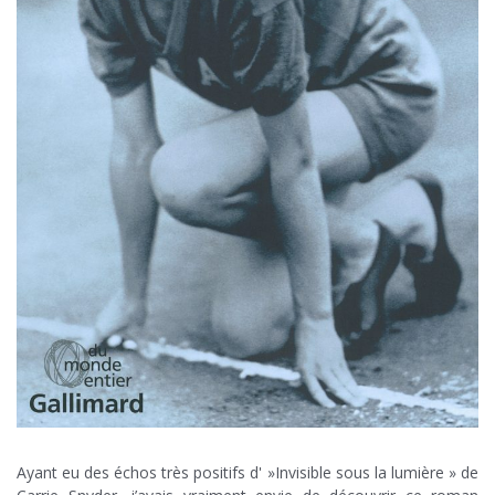
Ayant eu des échos très positifs d' »Invisible sous la lumière » de