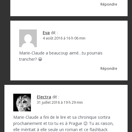
i
Répondre
c
l
e
Eva
dit :
4 août 2016 à 16 h 06 min
Marie-Claude a beaucoup aimé…tu pourrais
trancher? 😀
Répondre
Electra
dit :
31 juillet 2016 à 19 h 29 min
Marie-Claude a fini de le lire et sa chronique sortira
prochainement et toi tu es à Prague 😉 Tu as raison,
elle méritait à elle seule un roman et ce flashback