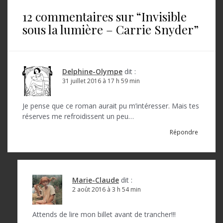
i
12 commentaires sur “
Invisible
g
sous la lumière – Carrie Snyder
”
a
t
i
Delphine-Olympe
dit :
o
31 juillet 2016 à 17 h 59 min
n
Je pense que ce roman aurait pu m’intéresser. Mais tes
d
réserves me refroidissent un peu…
e
Répondre
l
’
a
Marie-Claude
dit :
2 août 2016 à 3 h 54 min
r
t
Attends de lire mon billet avant de trancher!!!