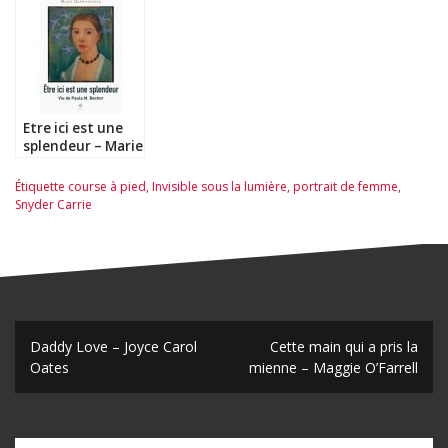
Etre ici est une
splendeur – Marie
Darrieussecq
Étiquette
course à pied
,
Invisible sous la lumière
,
portrait de femme
,
Snyder Carrie
N
Daddy Love – Joyce Carol
Cette main qui a pris la
Oates
mienne – Maggie O’Farrell
a
v