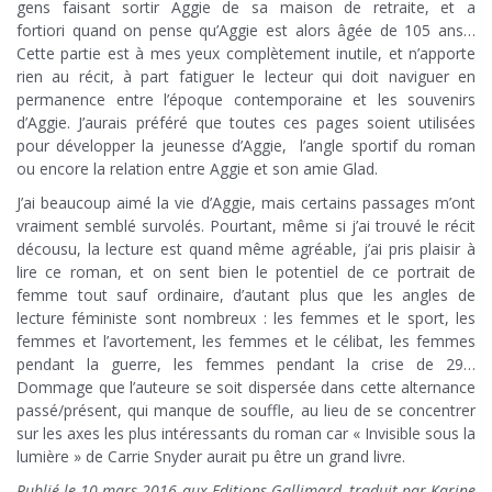
gens faisant sortir Aggie de sa maison de retraite, et a
fortiori quand on pense qu’Aggie est alors âgée de 105 ans…
Cette partie est à mes yeux complètement inutile, et n’apporte
rien au récit, à part fatiguer le lecteur qui doit naviguer en
permanence entre l’époque contemporaine et les souvenirs
d’Aggie. J’aurais préféré que toutes ces pages soient utilisées
pour développer la jeunesse d’Aggie, l’angle sportif du roman
ou encore la relation entre Aggie et son amie Glad.
J’ai beaucoup aimé la vie d’Aggie, mais certains passages m’ont
vraiment semblé survolés. Pourtant, même si j’ai trouvé le récit
décousu, la lecture est quand même agréable, j’ai pris plaisir à
lire ce roman, et on sent bien le potentiel de ce portrait de
femme tout sauf ordinaire, d’autant plus que les angles de
lecture féministe sont nombreux : les femmes et le sport, les
femmes et l’avortement, les femmes et le célibat, les femmes
pendant la guerre, les femmes pendant la crise de 29…
Dommage que l’auteure se soit dispersée dans cette alternance
passé/présent, qui manque de souffle, au lieu de se concentrer
sur les axes les plus intéressants du roman car « Invisible sous la
lumière » de Carrie Snyder aurait pu être un grand livre.
Publié le 10 mars 2016 aux Editions Gallimard, traduit par Karine