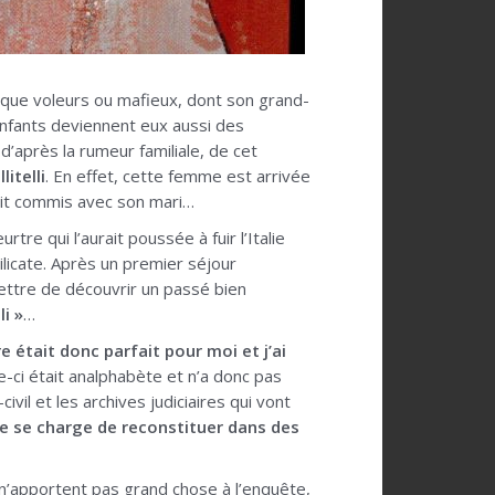
 que voleurs ou mafieux, dont son grand-
 enfants deviennent eux aussi des
 d’après la rumeur familiale, de cet
litelli
. En effet, cette femme est arrivée
urait commis avec son mari…
re qui l’aurait poussée à fuir l’Italie
silicate. Après un premier séjour
mettre de découvrir un passé bien
li »
…
e était donc parfait pour moi et j’ai
le-ci était analphabète et n’a donc pas
ivil et les archives judiciaires qui vont
ice se charge de reconstituer dans des
 n’apportent pas grand chose à l’enquête,