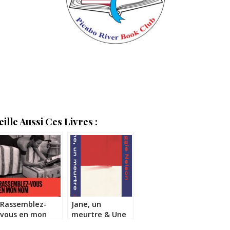
lle Aussi Ces Livres :
Rassemblez-
Jane, un
vous en mon
meurtre & Une
nom – Maya
partie rouge –