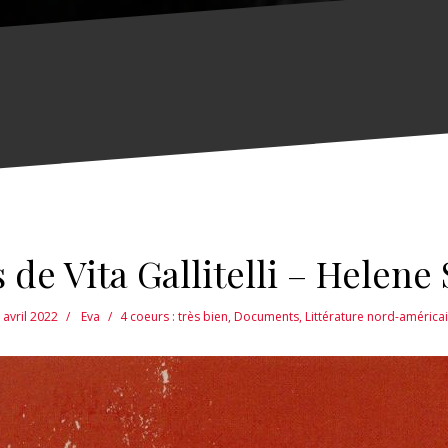
 de Vita Gallitelli – Helene
 avril 2022
Eva
4 coeurs : très bien
,
Documents
,
Littérature nord-américa