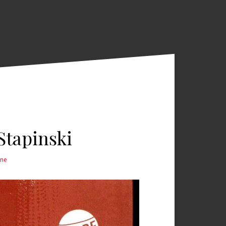
 Stapinski
ine