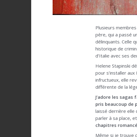
Plusieurs membres d
père, qui a passé u
délinquants. Celle q
historique de crimin
d’Italie avec ses de
Helene Stapinski déc
pour s’installer aux
infructueux, elle re
différente de la lég
J’adore les sagas f
pris beaucoup de pla
laissé derrière elle 
parler à sa place, e
chapitres romancé
Même si je trouve q