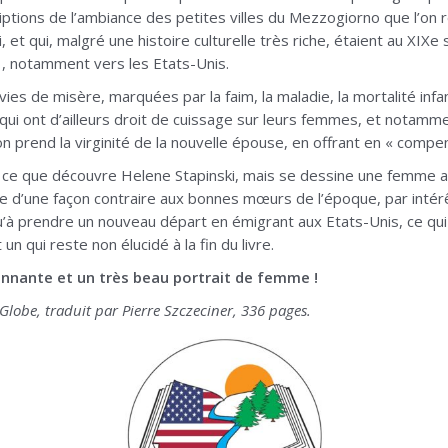
iptions de l’ambiance des petites villes du Mezzogiorno que l’on 
i, et qui, malgré une histoire culturelle très riche, étaient au XI
 , notamment vers les Etats-Unis.
es de misère, marquées par la faim, la maladie, la mortalité infan
qui ont d’ailleurs droit de cuissage sur leurs femmes, et notammen
on prend la virginité de la nouvelle épouse, en offrant en « compe
s ce que découvre Helene Stapinski, mais se dessine une femme au
icile d’une façon contraire aux bonnes mœurs de l’époque, par int
u’à prendre un nouveau départ en émigrant aux Etats-Unis, ce qu
n qui reste non élucidé à la fin du livre.
onnante et un très beau portrait de femme !
Globe, traduit par Pierre Szczeciner, 336 pages.