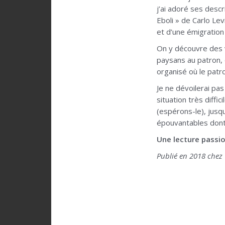
j’ai adoré ses descr
Eboli » de Carlo Lev
et d’une émigration
On y découvre des vi
paysans au patron, 
organisé où le patr
Je ne dévoilerai pa
situation très diff
(espérons-le), jusq
épouvantables dont u
Une lecture passi
Publié en 2018 chez 