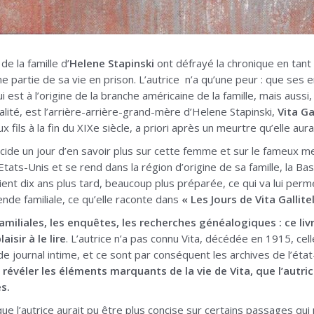
e la famille d’
Helene Stapinski
ont défrayé la chronique en tant
ne partie de sa vie en prison. L’autrice n’a qu’une peur : que ses
ui est à l’origine de la branche américaine de la famille, mais aussi,
alité, est l’arrière-arrière-grand-mère d’Helene Stapinski,
Vita Gal
ux fils à la fin du XIXe siècle, a priori après un meurtre qu’elle a
ide un jour d’en savoir plus sur cette femme et sur le fameux meurt
 Etats-Unis et se rend dans la région d’origine de sa famille, la Ba
vient dix ans plus tard, beaucoup plus préparée, ce qui va lui per
ende familiale, ce qu’elle raconte dans
« Les Jours de Vita Gallitel
amiliales, les enquêtes, les recherches généalogiques : ce livr
isir à le lire
. L’autrice n’a pas connu Vita, décédée en 1915, cel
de journal intime, et ce sont par conséquent les archives de l’état-c
t
révéler les éléments marquants de la vie de Vita, que l’autr
s.
ue l’autrice aurait pu être plus concise sur certains passages qui