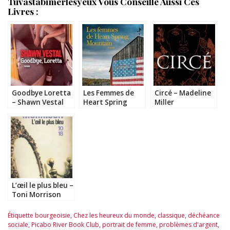
Tuvastabimerlesyeux Vous Conseille Aussi Ces
Livres :
Goodbye Loretta
Les Femmes de
Circé – Madeline
– Shawn Vestal
Heart Spring
Miller
Mountain – Robin
MacArthur
L’œil le plus bleu –
Toni Morrison
Étiquette
bourgeoisie
,
Chez les heureux du monde
,
classique
,
déchéance
sociale
,
Picabo River Book Club
,
portrait de femme
,
problèmes d'argent
,