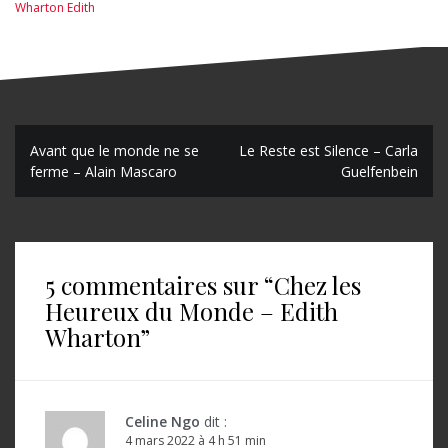
Wharton Edith
N
Avant que le monde ne se
Le Reste est Silence – Carla
ferme – Alain Mascaro
Guelfenbein
a
v
i
5 commentaires sur “
Chez les
g
Heureux du Monde – Edith
a
Wharton
”
t
i
o
Celine Ngo
dit :
4 mars 2022 à 4 h 51 min