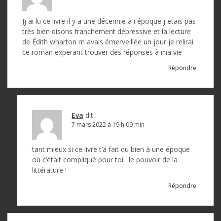
n
d
Jj ai lu ce livre il y a une décennie a i époque j etais pas
très bien disons franchement dépressive et la lecture
e
de Édith wharton m avais émerveillée un jour je relirai
l
ce roman experant trouver des réponses à ma vie
’
Répondre
a
r
t
Eva
dit :
7 mars 2022 à 19 h 09 min
i
c
tant mieux si ce livre t’a fait du bien à une époque
où c’était compliqué pour toi…le pouvoir de la
l
littérature !
e
Répondre