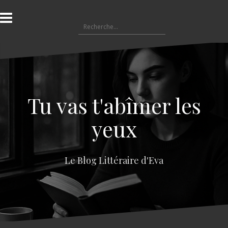
A
l
R
l
e
e
c
r
h
a
e
u
r
c
c
o
Tu vas t'abîmer les
h
n
e
t
yeux
r
e
n
:
u
Le Blog Littéraire d'Eva