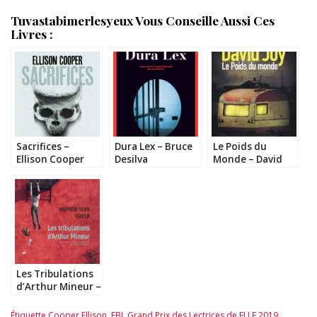
Tuvastabimerlesyeux Vous Conseille Aussi Ces
Livres :
Sacrifices –
Dura Lex – Bruce
Le Poids du
Ellison Cooper
Desilva
Monde – David
Joy
Les Tribulations
d’Arthur Mineur –
Andrew Sean
Greer
Étiquette
Cooper Ellison
,
FBI
,
Grand Prix des Lectrices de ELLE 2019
,