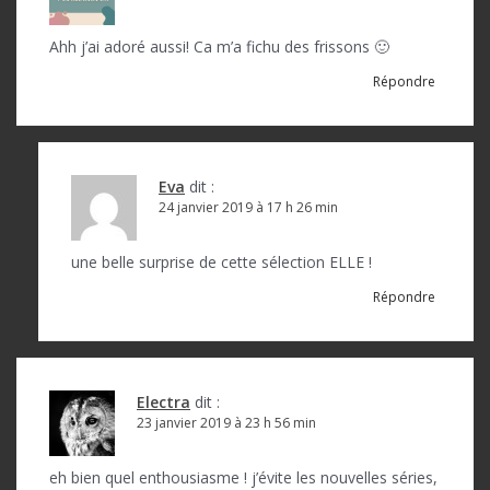
o
n
Ahh j’ai adoré aussi! Ca m’a fichu des frissons 🙂
d
Répondre
e
l
’
Eva
dit :
a
24 janvier 2019 à 17 h 26 min
r
une belle surprise de cette sélection ELLE !
t
Répondre
i
c
l
Electra
dit :
23 janvier 2019 à 23 h 56 min
e
eh bien quel enthousiasme ! j’évite les nouvelles séries,