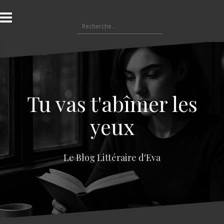
A
l
R
l
e
e
c
r
h
a
e
u
r
c
c
o
Tu vas t'abîmer les
h
n
e
t
yeux
r
e
n
:
u
Le Blog Littéraire d'Eva