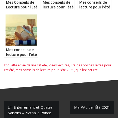
Mes Conseils de
Mes conseils de
Mes conseils de
Lecture pour l’Eté
lecture pour l’été
lecture pour l’été
2020 – spécial
2017
2018
poches
Mes conseils de
lecture pour l’été
2019
Étiquette
envie de lire cet été
,
idées lectures
,
lire des poches
,
livres pour
cet été
,
mes conseils de lecture pour l'été 2021
,
que lire cet été
N
Un Enterrement et Quatre
Ma PAL de l’Été 2021
Saisons – Nathalie Prince