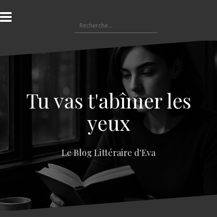
A
l
R
l
e
e
c
r
h
a
e
u
r
c
c
o
Tu vas t'abîmer les
h
n
e
t
yeux
r
e
n
:
u
Le Blog Littéraire d'Eva