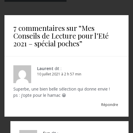
a
v
i
7 commentaires sur “
Mes
g
Conseils de Lecture pour l’Eté
a
2021 – spécial poches
”
t
i
o
Laurent
dit :
10 juillet 2021 à 2 h 57 min
n
d
Superbe, une bien belle sélection qui donne envie !
ps : j’opte pour le hamac 😁
e
Répondre
l
’
a