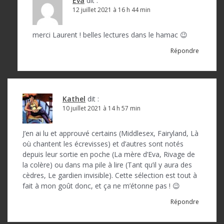
Eva
dit :
r
12 juillet 2021 à 16 h 44 min
t
merci Laurent ! belles lectures dans le hamac 😉
i
Répondre
c
l
e
Kathel
dit :
10 juillet 2021 à 14 h 57 min
J’en ai lu et approuvé certains (Middlesex, Fairyland, Là
où chantent les écrevisses) et d’autres sont notés
depuis leur sortie en poche (La mère d’Eva, Rivage de
la colère) ou dans ma pile à lire (Tant qu’il y aura des
cèdres, Le gardien invisible). Cette sélection est tout à
fait à mon goût donc, et ça ne m’étonne pas ! 😉
Répondre