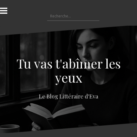
A
l
R
l
e
e
c
r
h
a
e
u
r
c
c
o
Tu vas t'abîmer les
h
n
e
t
yeux
r
e
n
:
u
Le Blog Littéraire d'Eva