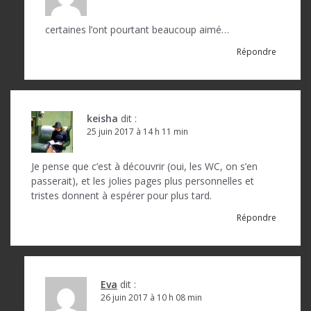
t
i
certaines l’ont pourtant beaucoup aimé…
c
Répondre
l
e
keisha
dit :
25 juin 2017 à 14 h 11 min
Je pense que c’est à découvrir (oui, les WC, on s’en
passerait), et les jolies pages plus personnelles et
tristes donnent à espérer pour plus tard.
Répondre
Eva
dit :
26 juin 2017 à 10 h 08 min