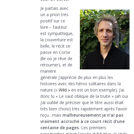
Je partais avec
un a priori très
positif sur ce
livre – l’auteur
est sympathique,
la couverture est
belle, le récit se
passe en Corse
(île où je rêve de
retourner), et de
manière
générale j’apprécie de plus en plus les
histoires avec des héros solitaires dans la
nature («
Wild »
en est un bon exemple). J’ai
donc lu « Le saut oblique de la truite » (ah oui
j’ai oublié de préciser que le titre aussi était
très bien choisi) très rapidement après l’avoir
reçu…mais
malheureusement je n’ai pas
vraiment accroché à ce court récit d’une
centaine de pages.
Les premiers
paragraphes m’ont laissée dubitative, le style