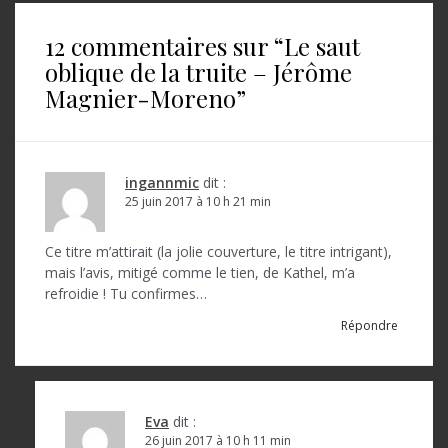
i
12 commentaires sur “
Le saut
g
oblique de la truite – Jérôme
a
Magnier-Moreno
”
t
i
o
ingannmic
dit :
25 juin 2017 à 10 h 21 min
n
d
Ce titre m’attirait (la jolie couverture, le titre intrigant),
mais l’avis, mitigé comme le tien, de Kathel, m’a
e
refroidie ! Tu confirmes…
l
Répondre
’
a
r
Eva
dit :
26 juin 2017 à 10 h 11 min