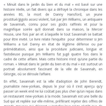
« Minuit dans le jardin du bien et du mal » est basé sur une
histoire réelle, un fait divers qui a défrayé la chronique dans les
années 80, la mort de Danny Hansford, un jeune
prostitué/gigolo assez violent, tué par Jim Williams, un antiquaire
de Savannah, connu pour ses goûts raffinés et pour la
magnifique soirée qu’il donnait dans sa maison, la Mercer
House, une fois par an et à laquelle le tout Savannah se battait
pour être invité. Le livre relate l’enquête pour déterminer si Jim
Williams a tué Danny en état de légitime défense ou par
préméditation, ainsi que la procédure judiciaire, longue et
fastidieuse puisque Jim Williams fut jugé quatre fois dans le
cadre de cette affaire. Mais cette histoire n’est qu’une partie du
roman. « Minuit dans le jardin du bien et du mal » est surtout un
portrait absolument fascinant de la ville de Savannah, en
Géorgie, où se déroule l’affaire.
En effet, Savannah est la ville d’adoption de John Berendt,
journaliste new-yorkais, depuis le jour où il s’est aperçu qu’y
passer un week end ne lui coûtait pas plus cher qu’un repas dans
un restaurant new-yorkais à la mode. Savannah est une belle du
Sud qui vit repliée sur elle-même, préférant rejeter des offres de