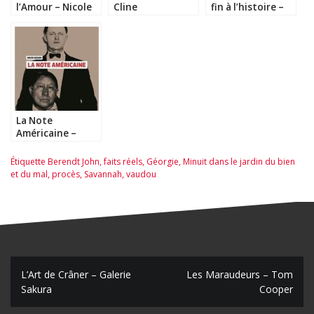
l’Amour – Nicole
Cline
fin à l’histoire –
Krauss
Ken Liu
La Note
Américaine –
David Grann
Étiquette
Berendt John
,
faits réels
,
Géorgie
,
Minuit dans le jardin du bien
et du mal
,
procès
,
Savannah
,
vaudou
N
L’Art de Crâner – Galerie
Les Maraudeurs – Tom
Sakura
Cooper
a