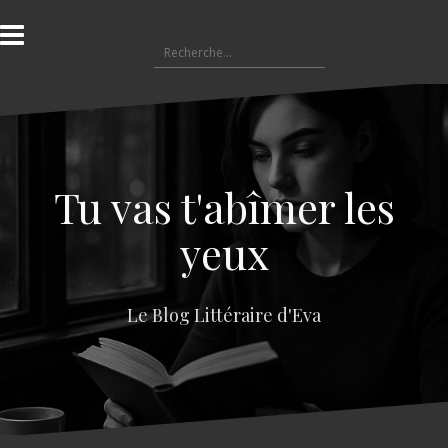
A
l
R
l
e
e
c
r
h
a
e
u
r
c
c
o
Tu vas t'abîmer les
h
n
e
t
yeux
r
e
n
:
u
Le Blog Littéraire d'Eva