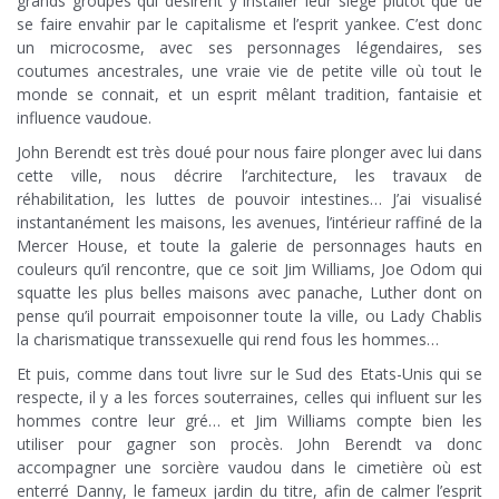
grands groupes qui désirent y installer leur siège plutôt que de
se faire envahir par le capitalisme et l’esprit yankee. C’est donc
un microcosme, avec ses personnages légendaires, ses
coutumes ancestrales, une vraie vie de petite ville où tout le
monde se connait, et un esprit mêlant tradition, fantaisie et
influence vaudoue.
John Berendt est très doué pour nous faire plonger avec lui dans
cette ville, nous décrire l’architecture, les travaux de
réhabilitation, les luttes de pouvoir intestines… J’ai visualisé
instantanément les maisons, les avenues, l’intérieur raffiné de la
Mercer House, et toute la galerie de personnages hauts en
couleurs qu’il rencontre, que ce soit Jim Williams, Joe Odom qui
squatte les plus belles maisons avec panache, Luther dont on
pense qu’il pourrait empoisonner toute la ville, ou Lady Chablis
la charismatique transsexuelle qui rend fous les hommes…
Et puis, comme dans tout livre sur le Sud des Etats-Unis qui se
respecte, il y a les forces souterraines, celles qui influent sur les
hommes contre leur gré… et Jim Williams compte bien les
utiliser pour gagner son procès. John Berendt va donc
accompagner une sorcière vaudou dans le cimetière où est
enterré Danny, le fameux jardin du titre, afin de calmer l’esprit