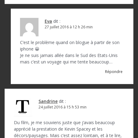
r
t
i
Eva
dit :
27 juillet 2016 à 12 h 26 min
c
l
C’est le problème quand on blogue à partir de son
e
iphone 😀
Je ne suis jamais allée dans le Sud des Etats-Unis
mais c’est un voyage qui me tente beaucoup…
Répondre
Sandrine
dit :
24 juillet 2016 à 15 h 53 min
Du film, je me souviens juste que j’avais beaucoup
apprécié la prestation de Kevin Spacey et les
décors/paysages. Mais c’est assez lointain, et à te lire,