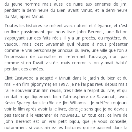
du jeune homme mais aussi de nuire aux ennemis de Jim,
pendant la demi-heure du Bien, avant Minuit, et la demi-heure
du Mal, après Minuit.
Toutes les histoires se mêlent avec naturel et élégance, et c’est
un livre passionnant que nous livre John Berendt, une fiction
s’appuyant sur des faits réels. Il y a un procès, du mystère, du
vaudou, mais c’est Savannah qu’il réussit à nous présenter
comme le vrai personnage principal du livre, une ville que l’on a
l’impression de connaître en refermant l’ouvrage, non pas
comme si on l’avait visitée, mais comme si on y avait habité
pendant des années.
Clint Eastwood a adapté « Minuit dans le jardin du bien et du
mal » en film (éponyme) en 1997, je ne l’ai pas revu depuis mais
j’ai le souvenir d’un film réussi, très fidèle à l’esprit du livre, et qui
rendait magnifiquement bien l’atmosphère de Savannah, avec
Kevin Spacey dans le rôle de Jim Williams… Je préfère toujours
voir le film après avoir lu le livre, donc je sens que je ne devrais
pas tarder à le visionner de nouveau… En tout cas, ce livre de
John Berendt est un vrai petit bijou, que je vous conseille,
notamment si vous aimez les histoires qui se passent dans la