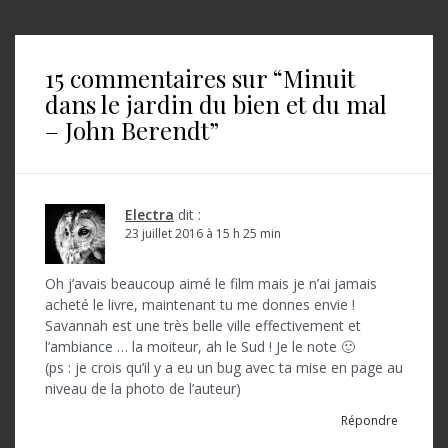
v
i
15 commentaires sur “
Minuit
g
dans le jardin du bien et du mal
a
– John Berendt
”
t
i
o
Electra
dit :
23 juillet 2016 à 15 h 25 min
n
d
Oh j’avais beaucoup aimé le film mais je n’ai jamais
acheté le livre, maintenant tu me donnes envie !
e
Savannah est une très belle ville effectivement et
l
l’ambiance … la moiteur, ah le Sud ! Je le note 🙂
(ps : je crois qu’il y a eu un bug avec ta mise en page au
’
niveau de la photo de l’auteur)
a
Répondre