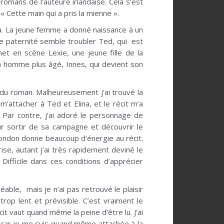
romans de l’auteure irlandaise. Cela s’est
« Cette main qui a pris la mienne ».
na. La jeune femme a donné naissance à un
le paternité semble troubler Ted, qui est
t en scène Lexie, une jeune fille de la
n homme plus âgé, Innes, qui devient son
e du roman. Malheureusement j’ai trouvé la
m’attacher à Ted et Elina, et le récit m’a
Par contre, j’ai adoré le personnage de
r sortir de sa campagne et découvrir le
ondon donne beaucoup d’énergie au récit.
se, autant j’ai très rapidement deviné le
 Difficile dans ces conditions d’apprécier
able, mais je n’ai pas retrouvé le plaisir
trop lent et prévisible. C’est vraiment le
t vaut quand même la peine d’être lu. J’ai
 car je me suis quand même attachée à la