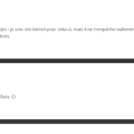
s ! je vois ton bémol pour celui-ci, mais il ne t’empêche nullemen
ère!)
flots 🙂