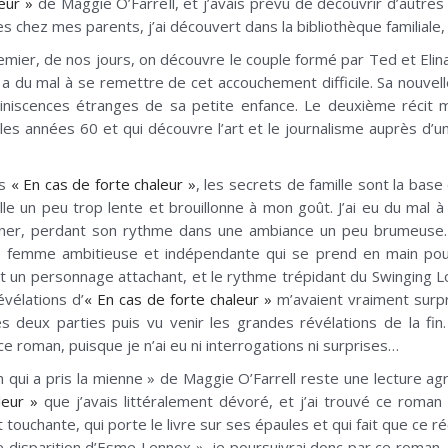
eur »
de Maggie O’Farrell, et j’avais prévu de découvrir d’autres 
es chez mes parents, j’ai découvert dans la bibliothèque familiale, 
remier, de nos jours, on découvre le couple formé par Ted et Eli
 a du mal à se remettre de cet accouchement difficile. Sa nouvel
iniscences étranges de sa petite enfance. Le deuxième récit me
s années 60 et qui découvre l’art et le journalisme auprès d’u
ns
« En cas de forte chaleur »
, les secrets de famille sont la bas
lle un peu trop lente et brouillonne à mon goût. J’ai eu du mal à 
ner, perdant son rythme dans une ambiance un peu brumeuse. 
e femme ambitieuse et indépendante qui se prend en main pou
t un personnage attachant, et le rythme trépidant du Swinging L
évélations d’
« En cas de forte chaleur »
m’avaient vraiment surpri
es deux parties puis vu venir les grandes révélations de la fin.
e roman, puisque je n’ai eu ni interrogations ni surprises…
 qui a pris la mienne » de Maggie O’Farrell reste une lecture agré
leur »
que j’avais littéralement dévoré, et j’ai trouvé ce roman 
chante, qui porte le livre sur ses épaules et qui fait que ce réci
 disparition d’Esme Lennox », je poursuivrai donc par ce roman,