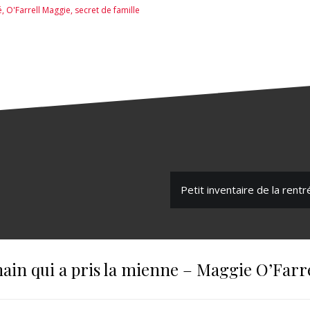
é
,
O'Farrell Maggie
,
secret de famille
Petit inventaire de la rent
ain qui a pris la mienne – Maggie O’Farr