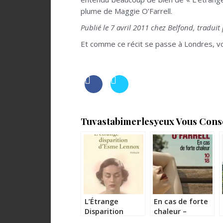
plume de Maggie O’Farrell.
Publié le 7 avril 2011 chez Belfond, tradui
Et comme ce récit se passe à Londres, voic
Tuvastabimerlesyeux Vous Consei
L’Étrange
En cas de forte
Disparition
chaleur –
d’Esme Lennox –
Maggie O’Farrell