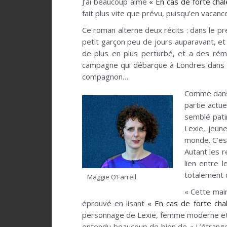
J’ai beaucoup aimé
« En cas de forte chal
fait plus vite que prévu, puisqu’en vacanc
Ce roman alterne deux récits : dans le p
petit garçon peu de jours auparavant, et
de plus en plus perturbé, et a des rém
campagne qui débarque à Londres dans le
compagnon…
Comme da
partie actue
semblé pati
Lexie, jeun
monde. C’es
Autant les r
lien entre l
totalement c
Maggie O’Farrell
« Cette main
éprouvé en lisant
« En cas de forte cha
personnage de Lexie, femme moderne et tou
entendu beaucoup de bien de « L’étrange