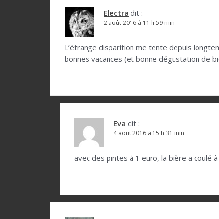
a
t
Electra
dit :
2 août 2016 à 11 h 59 min
i
o
L’étrange disparition me tente depuis longtemp
bonnes vacances (et bonne dégustation de bi
n
d
e
l
Eva
dit :
’
4 août 2016 à 15 h 31 min
a
r
avec des pintes à 1 euro, la bière a coulé à 
t
i
c