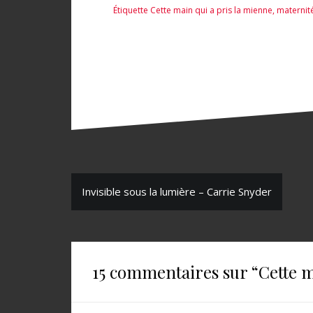
Étiquette
Cette main qui a pris la mienne
,
maternit
Maggie O’Farrell
N
Invisible sous la lumière – Carrie Snyder
a
v
i
15 commentaires sur “
Cette m
g