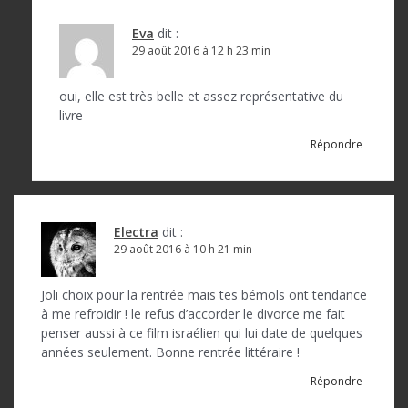
’
a
Eva
dit :
29 août 2016 à 12 h 23 min
r
t
oui, elle est très belle et assez représentative du
livre
i
Répondre
c
l
e
Electra
dit :
29 août 2016 à 10 h 21 min
Joli choix pour la rentrée mais tes bémols ont tendance
à me refroidir ! le refus d’accorder le divorce me fait
penser aussi à ce film israélien qui lui date de quelques
années seulement. Bonne rentrée littéraire !
Répondre