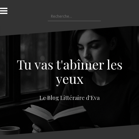
A
l
R
l
e
e
c
r
h
a
e
u
r
c
c
o
Tu vas t'abîmer les
h
n
e
t
yeux
r
e
n
:
u
Le Blog Littéraire d'Eva