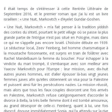
Il était temps de s’intéresser à cette Rentrée Littéraire de
Septembre 2016, et le premier roman que j’ai lu est un livre
israélien : « Une Nuit, Markovitch » d’Ayelet Gundar-Goshen.
« Une Nuit, Markovitch » m’a fait penser à la tradition yiddish
des contes du shtetl, pourtant le petit village où se passe la plus
grande partie de l’intrigue n’est pas situé en Pologne, mais dans
ce qui ne s’appelle pas encore Israël. L’histoire débute en 1939.
Le séducteur local, Zeev Feinberg, bel homme charismatique à
la moustache foisonnante, est surpris en train de folâtrer avec
Rachel Mandelbaum la femme du boucher. Pour échapper à la
vindicte du mari trompé, il s’embarque avec son meilleur ami
Yaacov Markovitch pour l’Europe : leur mission, avec dix-huit
autres jeunes hommes, est d’aller épouser là-bas vingt jeunes
femmes juives afin qu’elles obtiennent un visa pour la Palestine
et puissent ainsi fuir les persécutions nazies. La mission réussit,
mais alors que tous les faux couples divorcent une fois arrivés
en Palestine, Markovitch refuse catégoriquement d’accorder le
divorce à Bella, la très belle femme dont il est tombé amoureux,
au grand désespoir de celle-ci. Feinberg, quant à lui, une fois
divorcé, épouse immédiatement Sonia, qui l’a attendu sur la rive