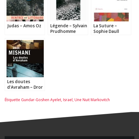
Judas – Amos Oz
Légende – Sylvain
La Suture –
Prudhomme
Sophie Daull
Les doutes
d’Avraham – Dror
Mishani
Étiquette
Gundar-Goshen Ayelet
,
Israel
,
Une Nuit Markovitch