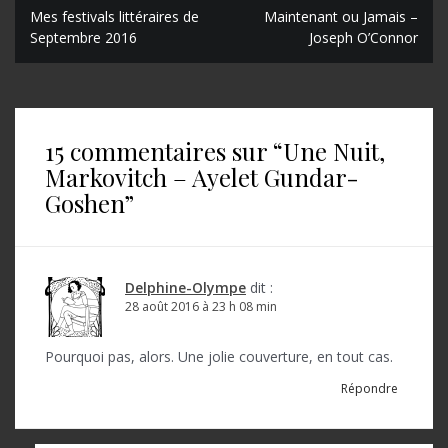
N
Mes festivals littéraires de
Maintenant ou Jamais –
Septembre 2016
Joseph O’Connor
a
v
i
15 commentaires sur “
Une Nuit,
g
Markovitch – Ayelet Gundar-
a
Goshen
”
t
i
o
Delphine-Olympe
dit :
28 août 2016 à 23 h 08 min
n
d
Pourquoi pas, alors. Une jolie couverture, en tout cas.
e
Répondre
l