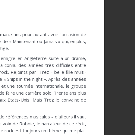
roman, sans pour autant avoir l’occasion de
ée de « Maintenant ou Jamais » qui, en plus,
tigé.
a émigré en Angleterre suite à un drame,
a connu des années très difficiles entre
k. Rejoints par Trez – belle fille multi-
 « Ships in the night ». Après des années
et une tournée internationale, le groupe
de faire une carrière solo. Trente ans plus
t aux Etats-Unis. Mais Trez le convainc de
de références musicales – d’ailleurs il vaut
a voix de Robbie, le narrateur de ce récit,
le rock est toujours un thème qui me plait