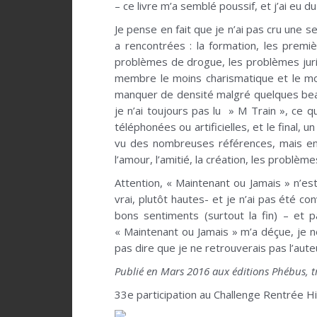
– ce livre m’a semblé poussif, et j’ai eu d
Je pense en fait que je n’ai pas cru une 
a rencontrées : la formation, les premiè
problèmes de drogue, les problèmes juridi
membre le moins charismatique et le moin
manquer de densité malgré quelques beau
je n’ai toujours pas lu » M Train », ce 
téléphonées ou artificielles, et le final, u
vu des nombreuses références, mais en 
l’amour, l’amitié, la création, les problème
Attention, « Maintenant ou Jamais » n’est
vrai, plutôt hautes- et je n’ai pas été c
bons sentiments (surtout la fin) – et pa
« Maintenant ou Jamais » m’a déçue, je 
pas dire que je ne retrouverais pas l’aute
Publié en Mars 2016 aux éditions Phébus, t
33e participation au Challenge Rentrée H