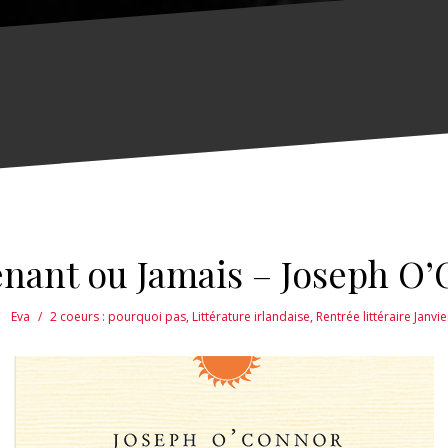
nant ou Jamais – Joseph O
Eva
2 coeurs : pourquoi pas
,
Littérature irlandaise
,
Rentrée littéraire Janvi