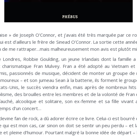
andaise » de Joseph O’Connor, et j’avais été très marquée par ce 
 qui est d’ailleurs le frère de Sinead O’Connor. La sortie cette ann
ion de me rattraper…mais malheureusement mon avis est plutôt mi
 Londres, Robbie Goulding, un jeune Irlandais dont la famille 
et charismatique Fran Mulvey. Fran a été adopté au Vietnam et 
amis, passionnés de musique, décident de monter un groupe de roc
oureux – et son jumeau Sean à la batterie, ils forment le groupe
ts-Unis, le succès viendra enfin, mais après de nombreux hits 
olisme, des brouilles entre les membres et de la volonté de Fran 
 fauché, alcoolique et solitaire, son ex-femme et sa fille vivan
temps d’un concert…
vine fan de rock, a dû adorer écrire ce livre. Celui-ci est bourré 
 qui est mon cas, car sinon on doit se sentir un peu perdu – et l
rte et pleine d’humour. Pourtant malgré la bonne idée de départ – 