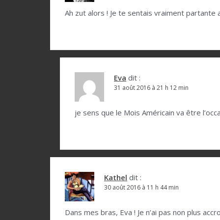
o
Ah zut alors ! Je te sentais vraiment partante
n
d
e
l
Eva
dit :
’
31 août 2016 à 21 h 12 min
a
r
je sens que le Mois Américain va être l’occa
t
i
c
l
Kathel
dit :
30 août 2016 à 11 h 44 min
e
Dans mes bras, Eva ! Je n’ai pas non plus accroc