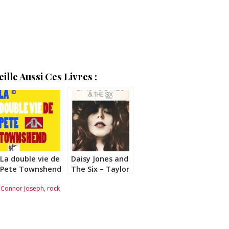
lle Aussi Ces Livres :
La double vie de
Daisy Jones and
Pete Townshend
The Six – Taylor
– Christophe
Jenkins Reid
'Connor Joseph
,
rock
Sainzelle