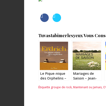
Tuvastabimerlesyeux Vous Consei
Le Pique-nique
Mariages de
des Orphelins –
Saison – Jean-
Louise Erdrich
Philippe Blondel
Étiquette
groupe de rock
,
Maintenant ou Jamais
,
O