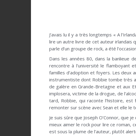
J’avais lu il y a très longtemps « A l’Irl
lire un autre livre de cet auteur irlandais
parle d’un groupe de rock, a été l’occas
Dans les années 80, dans la banlieue de
rencontre à l’université le flamboyant 
familles d’adoption et foyers. Les deux 
instrumentiste dont Robbie tombe très am
de galère en Grande-Bretagne et aux Eta
implosera, victime de la drogue, de l’alco
tard, Robbie, qui raconte l’histoire, est
remonter sur scène avec Sean et elle le 
Je suis sûre que Joseph O’Connor, que je de
mieux aimer le rock pour lire ce roman, ce
est sous la plume de l’auteur, plutôt ale