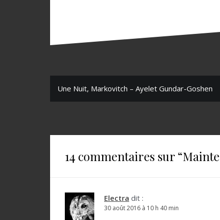
N
Une Nuit, Markovitch – Ayelet Gundar-Goshen
a
v
i
g
14 commentaires sur “
Mainte
a
t
Electra
dit :
i
30 août 2016 à 10 h 40 min