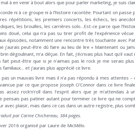
u mal à en venir à bout alors que pour parler marketing, je suis cl
seconde ni à ce groupe ni à l’histoire racontée. Pourtant on passe
res répétitions, les premiers concerts, les échecs, les anecdo
ques, les brouilles, les carrières solo…Est-ce parce que l’histo
s doué, celui qui n’a pas su tirer profit de l’expérience vécue 
x épisodes, notamment une rencontre très touchante avec Patti S
que j’aurais peut-être dû faire au lieu de lire « Maintenant ou 
n brin dégoulinant, m’a déçue. En fait, j’écrivais plus haut qu’il va
fait peut-être que si je n’aimais pas le rock je me serais plu
s familiaux… et j’aurais plus apprécié ce livre.
 pas un mauvais livre mais il n’a pas répondu à mes attentes – qu
onvaincue par ce que propose Joseph O’Connor dans ce livre final
s assez rock’n’roll dans l’esprit alors que je m’attendais à un
ne pensais pas patiner autant pour terminer ce livre qui ne c
ur avec plaisir, mais dans ce cas dans un autre registre, plus so
raduit par Carine Chichereau, 384 pages.
iver 2016 organisé par Laure de MicMélo.