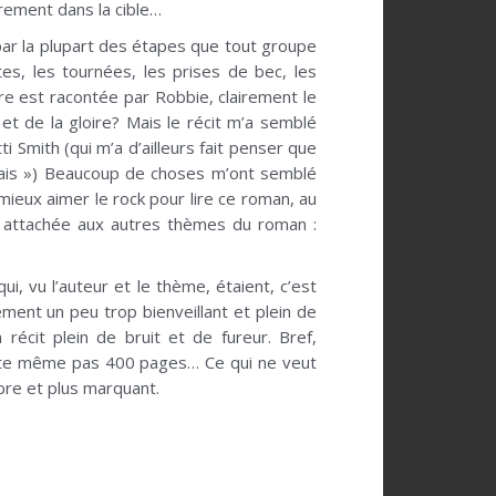
airement dans la cible…
 par la plupart des étapes que tout groupe
tes, les tournées, les prises de bec, les
ire est racontée par Robbie, clairement le
et de la gloire? Mais le récit m’a semblé
mith (qui m’a d’ailleurs fait penser que
Jamais ») Beaucoup de choses m’ont semblé
ut mieux aimer le rock pour lire ce roman, au
s attachée aux autres thèmes du roman :
i, vu l’auteur et le thème, étaient, c’est
ement un peu trop bienveillant et plein de
 récit plein de bruit et de fureur. Bref,
ompte même pas 400 pages… Ce qui ne veut
mbre et plus marquant.