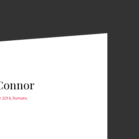
’Connor
er 2016
,
Romans