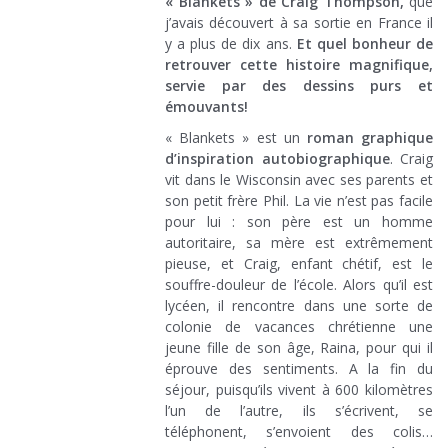
« Blankets » de Craig Thompson,
que
j’avais découvert à sa sortie en France il
y a plus de dix ans.
Et quel bonheur de
retrouver cette histoire magnifique,
servie par des dessins purs et
émouvants!
« Blankets » est un
roman graphique
d’inspiration autobiographique
. Craig
vit dans le Wisconsin avec ses parents et
son petit frère Phil. La vie n’est pas facile
pour lui : son père est un homme
autoritaire, sa mère est extrêmement
pieuse, et Craig, enfant chétif, est le
souffre-douleur de l’école. Alors qu’il est
lycéen, il rencontre dans une sorte de
colonie de vacances chrétienne une
jeune fille de son âge, Raina, pour qui il
éprouve des sentiments. A la fin du
séjour, puisqu’ils vivent à 600 kilomètres
l’un de l’autre, ils s’écrivent, se
téléphonent, s’envoient des colis…