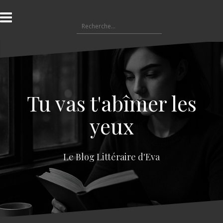
A
l
R
l
e
e
c
r
h
a
e
u
r
c
c
o
Tu vas t'abîmer les
h
n
e
t
yeux
r
e
n
:
u
Le Blog Littéraire d'Eva