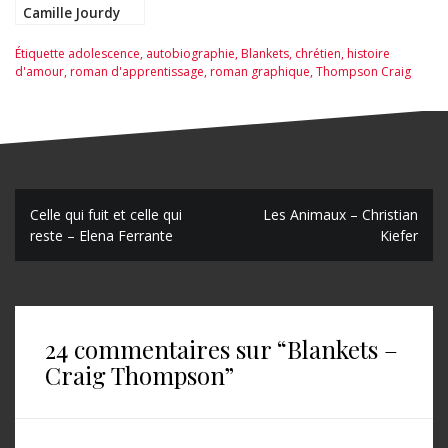
Camille Jourdy
Étiquette
adolescence
,
autobiographie
,
Blankets
,
chrétien
,
histoire
d'amour
,
roman d'apprentissage
,
roman graphique
,
Thompson Craig
N
Celle qui fuit et celle qui
Les Animaux – Christian
reste – Elena Ferrante
Kiefer
a
v
i
24 commentaires sur “
Blankets –
g
Craig Thompson
”
a
t