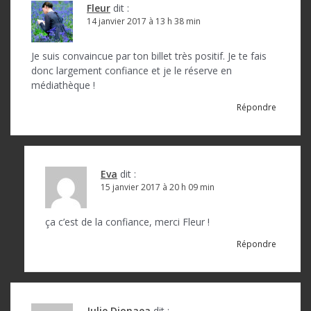
i
Fleur
dit :
o
14 janvier 2017 à 13 h 38 min
n
Je suis convaincue par ton billet très positif. Je te fais
d
donc largement confiance et je le réserve en
médiathèque !
e
Répondre
l
’
a
Eva
dit :
r
15 janvier 2017 à 20 h 09 min
t
ça c’est de la confiance, merci Fleur !
i
Répondre
c
l
e
Julie Dionaea
dit :