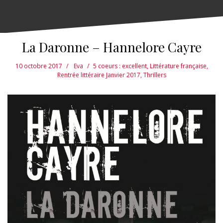
La Daronne – Hannelore Cayre
10 octobre 2017
Eva
5 coeurs : excellent
,
Littérature française
,
Rentrée littéraire Janvier 2017
,
Thrillers