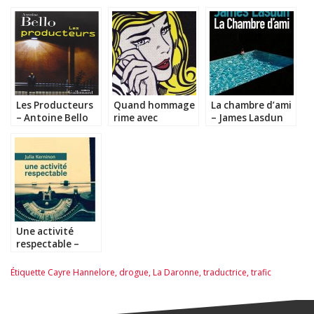
Les Producteurs
Quand hommage
La chambre d’ami
– Antoine Bello
rime avec
– James Lasdun
dommage…
Une activité
respectable –
Julia Kerninon
Étiquette
Cayre Hannelore
,
drogue
,
La Daronne
,
traductrice
,
trafic