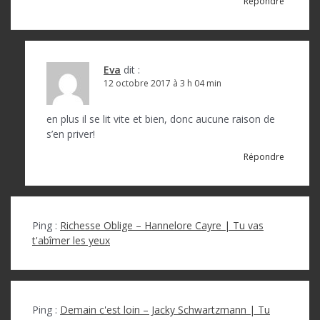
e
Répondre
l
’
a
Eva
dit :
12 octobre 2017 à 3 h 04 min
r
t
en plus il se lit vite et bien, donc aucune raison de
s’en priver!
i
Répondre
c
l
e
Ping :
Richesse Oblige – Hannelore Cayre | Tu vas
t'abîmer les yeux
Ping :
Demain c'est loin – Jacky Schwartzmann | Tu