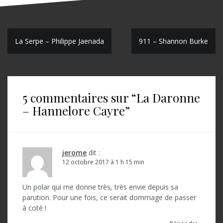
N
La Serpe – Philippe Jaenada
911 – Shannon Burke
a
v
i
5 commentaires sur “
La Daronne
g
– Hannelore Cayre
”
a
t
jerome
dit :
i
12 octobre 2017 à 1 h 15 min
o
Un polar qui me donne très, très envie depuis sa
n
parution. Pour une fois, ce serait dommage de passer
d
à coté !