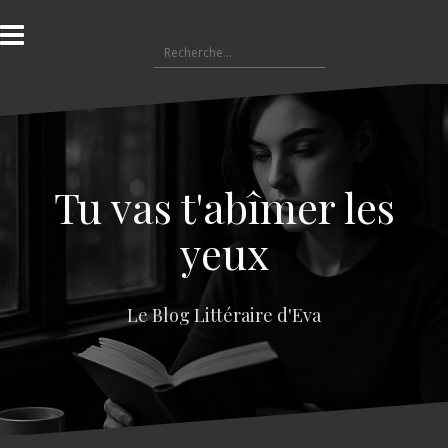
A
l
R
l
e
e
c
r
h
a
e
u
r
c
c
o
Tu vas t'abîmer les
h
n
e
t
yeux
r
e
n
:
u
Le Blog Littéraire d'Eva