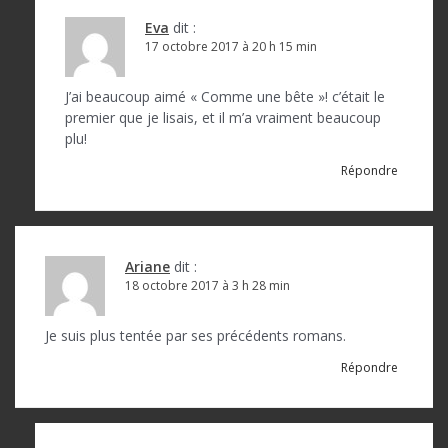
a
Eva
dit :
r
17 octobre 2017 à 20 h 15 min
t
J’ai beaucoup aimé « Comme une bête »! c’était le
i
premier que je lisais, et il m’a vraiment beaucoup
c
plu!
l
Répondre
e
Ariane
dit :
18 octobre 2017 à 3 h 28 min
Je suis plus tentée par ses précédents romans.
Répondre