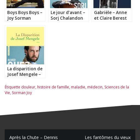
Boys Boys Boys –
Le jour d’avant –
Gabriële – Anne
Joy Sorman
Sorj Chalandon
et Claire Berest
La disparition de
Josef Mengele –
Olivier Guez
Étiquette
douleur
,
histoire de famille
,
maladie
,
médecin
,
Sciences de la
Vie
,
Sorman Joy
Après la Chute – Dennis
Les fantômes du vieux