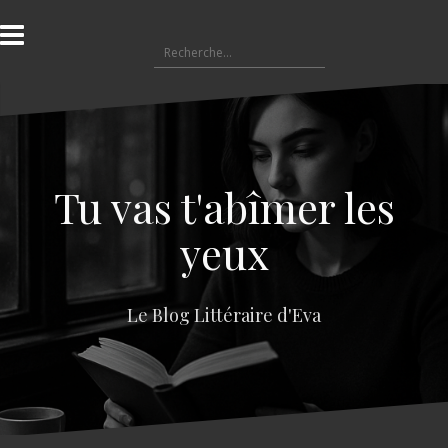
A
l
R
l
e
e
c
r
h
a
e
u
r
c
c
o
Tu vas t'abîmer les
h
n
e
t
yeux
r
e
n
:
u
Le Blog Littéraire d'Eva