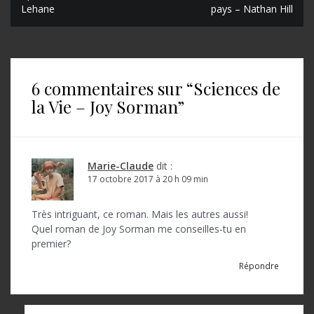
N
Lehane
pays – Nathan Hill
a
v
i
6 commentaires sur “
Sciences de
g
la Vie – Joy Sorman
”
a
t
i
Marie-Claude
dit :
o
17 octobre 2017 à 20 h 09 min
n
Très intriguant, ce roman. Mais les autres aussi!
d
Quel roman de Joy Sorman me conseilles-tu en
premier?
e
Répondre
l
’