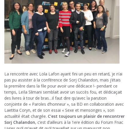
La rencontre avec Lola Lafon ayant fini un peu en retard, je n’ai
pas pu assister à la conférence de Sorj Chalandon, mais j’étais
la première dans la file pour avoir une dédicace !- pendant ce
temps, Leïla Slimani semblait avoir un succès fou, et dédicaçait
des livres à tour de bras…il faut dire qu’avec la parution
conjointe de « Paroles d’honneur », sa BD en collaboration avec
Laetitia Coryn, et de son essai « Sexe et mensonges », son
actualité était chargée.
C’est toujours un plaisir de rencontrer
Sorj Chalandon
, c’est d’ailleurs à la 1ere édition du Forum Fnac
Livres qu’il m’avait dit qu’il travaillait sur un manuscrit non