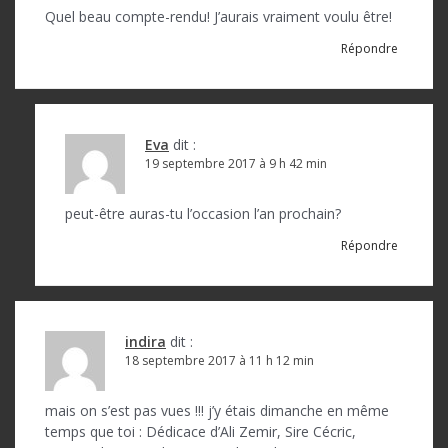
n
Quel beau compte-rendu! J’aurais vraiment voulu être!
d
Répondre
e
l
’
Eva
dit :
a
19 septembre 2017 à 9 h 42 min
r
peut-être auras-tu l’occasion l’an prochain?
t
Répondre
i
c
l
indira
dit :
18 septembre 2017 à 11 h 12 min
e
mais on s’est pas vues !!! j’y étais dimanche en même
temps que toi : Dédicace d’Ali Zemir, Sire Cécric,