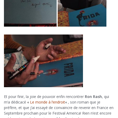
Et pour finir, la joie de pouvoir enfin rencontrer
Ron Rash
, qui
m’a dédicacé
«
Le monde à l’endroit
«
, son roman que je
préfère, et que j’ai essayé de convaincre de revenir en France en
Septembre prochain pour le Festival America! Rien n’est encore