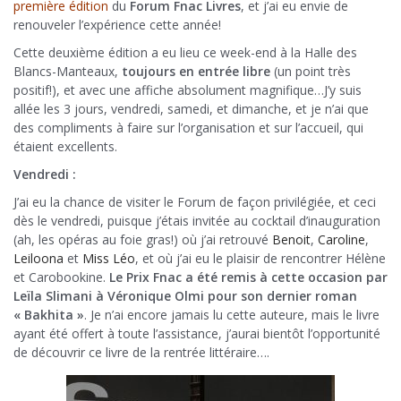
première édition
du
Forum Fnac Livres
, et j’ai eu envie de
renouveler l’expérience cette année!
Cette deuxième édition a eu lieu ce week-end à la Halle des
Blancs-Manteaux,
toujours en entrée libre
(un point très
positif!), et avec une affiche absolument magnifique…J’y suis
allée les 3 jours, vendredi, samedi, et dimanche, et je n’ai que
des compliments à faire sur l’organisation et sur l’accueil, qui
étaient excellents.
Vendredi :
J’ai eu la chance de visiter le Forum de façon privilégiée, et ceci
dès le vendredi, puisque j’étais invitée au cocktail d’inauguration
(ah, les opéras au foie gras!) où j’ai retrouvé
Benoit
,
Caroline
,
Leiloona
et
Miss Léo
, et où j’ai eu le plaisir de rencontrer Hélène
et Carobookine.
Le Prix Fnac a été remis à cette occasion par
Leïla Slimani à Véronique Olmi pour son dernier roman
« Bakhita »
. Je n’ai encore jamais lu cette auteure, mais le livre
ayant été offert à toute l’assistance, j’aurai bientôt l’opportunité
de découvrir ce livre de la rentrée littéraire….