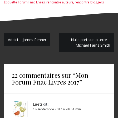
Étiquette
Forum Fnac Livres
,
rencontre auteurs
,
rencontre bloggers
N
Addict – James Renner
Nulle part sur la terre –
Michael Farris Smith
a
v
i
22 commentaires sur “
Mon
g
Forum Fnac Livres 2017
”
a
t
i
Laeti
dit :
o
18 septembre 2017 à 9 h 51 min