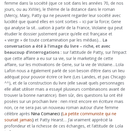
femme dans la société (que ce soit dans les années 70, de nos
jours, ou au XVIIIe), le thème de la distance dans le roman
(Mercy, Mary, Patty qui ne peuvent regarder leur société avec
lucidité que quand elles en sont sorties – ici par la force; Gene
qui analyse la sit…uation à partir de la France, Violaine qui peut
étudier le dossier justement parce qu’elle est française et
« vierge » de toute contamination par les médias)…
La
conversation a été à l’image du livre – riche, et avec
beaucoup d’interrogations :
sur l’attitude de Patty, sur l’impact
que cette affaire a eu sur sa vie, sur le marketing de cette
affaire, sur les motivations de Gene, sur la vie de Violaine…Lola
Lafon nous a également parlé de son besoin d’être dans un lieu
adéquat pour pouvoir écrire ce livre (Les Landes, et pas Chicago
^^), et de la construction du livre (elle savait quels personnages
elle allait utiliser mais a essayé plusieurs combinaisons avant de
trouver la bonne narratrice). Bien sûr, des questions lui ont été
posées sur un prochain livre : rien n’est encore en écriture mais
non, ce ne sera pas un nouveau roman autour d’une femme
célèbre après
Nina Comaneci (
La petite communiste qui ne
souriait jamais
)
et Patty Hearst… J’ai vraiment apprécié la
profondeur et la richesse de ces échanges, et l’attitude de Lola