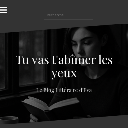
A
l
R
l
e
e
c
r
h
a
e
u
r
c
c
o
Tu vas t'abîmer les
h
n
e
t
yeux
r
e
n
:
u
Le Blog Littéraire d'Eva