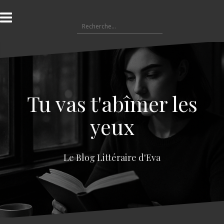
A
l
R
l
e
e
c
r
h
a
e
u
r
c
c
o
Tu vas t'abîmer les
h
n
e
t
yeux
r
e
n
:
u
Le Blog Littéraire d'Eva