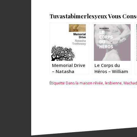
Tuvastabimerlesyeux Vous Consei
Memorial Drive
Le Corps du
– Natasha
Héros – William
Trethewey
Giraldi
Étiquette
Dans la maison rêvée
,
lesbienne
,
Machad