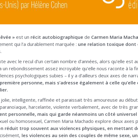
Rêvée »
est un
récit autobiographique
de
Carmen Maria Mach
nement qui l’a durablement marquée :
une relation toxique dont e
s
.
exte avec le recul d’un certain nombre d’années, alors qu’elle est
un rebondissement assez incroyable qu’elle nous raconte à la fin d
ences psychologiques subies – il y a d’ailleurs deux axes de narr
a première personne, mais s’adresse également à celle qu’elle 
ier.
 jolie, intelligente, raffinée et paraissait très amoureuse au débu
paranoïaque, harcelante, violente verbalement, avec de très gra
nt personnelle, mais qui garde néanmoins un côté universel
xuel ou homosexuel, Carmen Maria Machado explore deux axes pr
on réduit trop souvent aux violences physiques, en mettant d
écisément,
les violences au sein des couples de même sexe, un