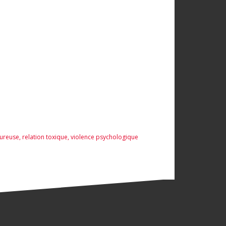
oureuse
,
relation toxique
,
violence psychologique