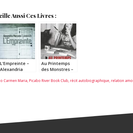
lle Aussi Ces Livres :
L’Empreinte –
Au Printemps
Alexandria
des Monstres –
Marzano
Philippe Jaenada
o Carmen Maria
,
Picabo River Book Club
,
récit autobiographique
,
relation am
Lesnevich