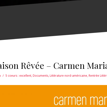
aison Rêvée – Carmen Mar
a
5 coeurs : excellent
,
Documents
,
Littérature nord-américaine
,
Rentrée Litté