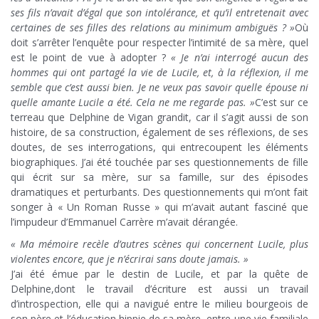
ses fils n’avait d’égal que son intolérance, et qu’il entretenait avec
certaines de ses filles des relations au minimum ambiguës ? »
Où
doit s’arrêter l’enquête pour respecter l’intimité de sa mère, quel
est le point de vue à adopter ?
« Je n’ai interrogé aucun des
hommes qui ont partagé la vie de Lucile, et, à la réflexion, il me
semble que c’est aussi bien. Je ne veux pas savoir quelle épouse ni
quelle amante Lucile a été. Cela ne me regarde pas. »
C’est sur ce
terreau que Delphine de Vigan grandit, car il s’agit aussi de son
histoire, de sa construction, également de ses réflexions, de ses
doutes, de ses interrogations, qui entrecoupent les éléments
biographiques. J’ai été touchée par ses questionnements de fille
qui écrit sur sa mère, sur sa famille, sur des épisodes
dramatiques et perturbants. Des questionnements qui m’ont fait
songer à « Un Roman Russe » qui m’avait autant fasciné que
l’impudeur d’Emmanuel Carrère m’avait dérangée.
« Ma mémoire recèle d’autres scènes qui concernent Lucile, plus
violentes encore, que je n’écrirai sans doute jamais. »
J’ai été émue par le destin de Lucile, et par la quête de
Delphine,dont le travail d’écriture est aussi un travail
d’introspection, elle qui a navigué entre le milieu bourgeois de
son père et l’éducation hippie de sa mère, entre une vie familiale