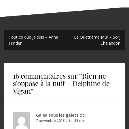
N
Tout ce que je suis – Anna
Le Quatrième Mur – Sorj
Funder
Chalandon
a
v
i
16 commentaires sur “
Rien ne
g
s’oppose à la nuit – Delphine de
a
Vigan
”
t
i
o
Galéa sous les galets
dit :
7 novembre 2013 à 8 h 33 min
n