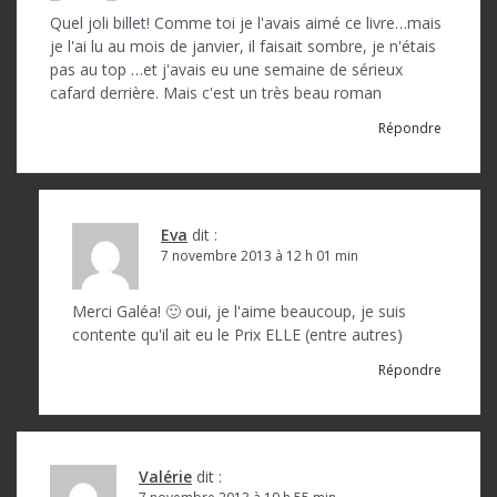
d
Quel joli billet! Comme toi je l'avais aimé ce livre…mais
je l'ai lu au mois de janvier, il faisait sombre, je n'étais
e
pas au top …et j'avais eu une semaine de sérieux
l
cafard derrière. Mais c'est un très beau roman
’
Répondre
a
r
t
Eva
dit :
7 novembre 2013 à 12 h 01 min
i
c
Merci Galéa! 🙂 oui, je l'aime beaucoup, je suis
contente qu'il ait eu le Prix ELLE (entre autres)
l
Répondre
e
Valérie
dit :