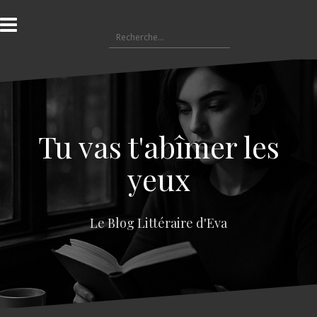
A
l
R
l
e
e
c
r
h
a
e
u
r
c
c
o
Tu vas t'abîmer les
h
n
e
t
yeux
r
e
n
:
u
Le Blog Littéraire d'Eva