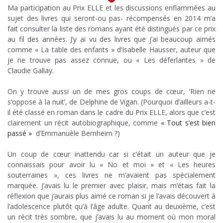
Ma participation au Prix ELLE et les discussions enflammées au
sujet des livres qui seront-ou pas- récompensés en 2014 m’a
fait consulter la liste des romans ayant été distingués par ce prix
au fil des années. J’y ai vu des livres que j’ai beaucoup aimés
comme « La table des enfants » d’Isabelle Hausser, auteur que
je ne trouve pas assez connue, ou « Les déferlantes » de
Claudie Gallay.
.
On y trouve aussi un de mes gros coups de cœur, ‘Rien ne
s’oppose à la nuit’, de Delphine de Vigan. (Pourquoi d’ailleurs a-t-
il été classé en roman dans le cadre du Prix ELLE, alors que c’est
clairement un récit autobiographique, comme
« Tout s’est bien
passé »
d’Emmanuèle Bernheim ?)
.
Un coup de cœur inattendu car si c’était un auteur que je
connaissais pour avoir lu « No et moi » et « Les heures
souterraines », ces livres ne m’avaient pas spécialement
marquée. J’avais lu le premier avec plaisir, mais m’étais fait la
réflexion que j’aurais plus aimé ce roman si je l’avais découvert à
l’adolescence plutôt qu’à l’âge adulte. Quant au deuxième, c’est
un récit très sombre, que j’avais lu au moment où mon moral