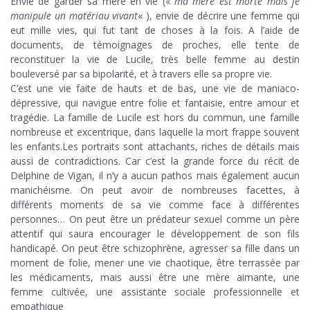
Envie de garder sa mère en vie («
ma mère est morte mais je
manipule un matériau vivant
« ), envie de décrire une femme qui
eut mille vies, qui fut tant de choses à la fois. A l’aide de
documents, de témoignages de proches, elle tente de
reconstituer la vie de Lucile, très belle femme au destin
bouleversé par sa bipolarité, et à travers elle sa propre vie.
C’est une vie faite de hauts et de bas, une vie de maniaco-
dépressive, qui navigue entre folie et fantaisie, entre amour et
tragédie. La famille de Lucile est hors du commun, une famille
nombreuse et excentrique, dans laquelle la mort frappe souvent
les enfants.Les portraits sont attachants, riches de détails mais
aussi de contradictions. Car c’est la grande force du récit de
Delphine de Vigan, il n’y a aucun pathos mais également aucun
manichéisme. On peut avoir de nombreuses facettes, à
différents moments de sa vie comme face à différentes
personnes… On peut être un prédateur sexuel comme un père
attentif qui saura encourager le développement de son fils
handicapé. On peut être schizophrène, agresser sa fille dans un
moment de folie, mener une vie chaotique, être terrassée par
les médicaments, mais aussi être une mère aimante, une
femme cultivée, une assistante sociale professionnelle et
empathique