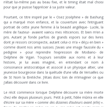
n’était lui-même pas au beau fixe, et le timing était mal choisi
pour que je puisse l’apprécier à sa juste valeur.
.
Pourtant, ce titre inspiré par le « Osez Joséphine » de Bashung
qui a marqué mon enfance, et la couverture avec l’intriguant
portrait de cette jeune femme à la beauté angélique- Lucile, la
mère de l’auteur- avaient vaincu mes réticences. Et bien m’en a
pris. Autant je fonde parfois de grands espoirs sur des livres
dont je ressors circonspecte, autant celui-ci m’a « déçu en bien »
comme disent nos amis suisses. J’avais une image faussée du «
pedigree » -pour reprendre l’expression de Modiano- de
Delphine de Vigan. Toujours sensible aux noms et à leur
histoire, je lui avais imaginé, en entendant ce nom à
consonance aristocratique et associé à un physique altier, une
jeunesse bourgeoise dans la quiétude d’une villa de Versailles ou
de St Nom la Bretèche. J’étais donc loin de m’imaginer ce que
j’allais découvrir dans ce livre.
.
Le récit commence lorsque Delphine découvre sa mère morte
chez elle depuis plusieurs jours. Petit à petit, l’idée mûrira en elle
d’écrire sur sa mère « c
omme des dizaines d’auteurs avant (elle) »
.