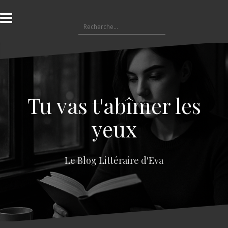
A
l
R
l
e
e
c
r
h
a
e
u
r
c
c
o
Tu vas t'abîmer les
h
n
e
t
yeux
r
e
n
:
u
Le Blog Littéraire d'Eva