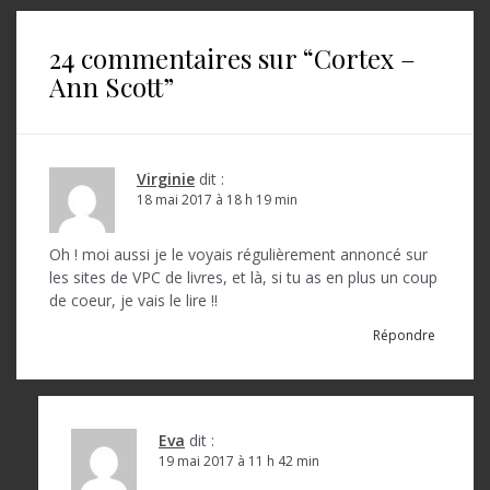
i
g
24 commentaires sur “
Cortex –
a
Ann Scott
”
t
i
o
Virginie
dit :
18 mai 2017 à 18 h 19 min
n
d
Oh ! moi aussi je le voyais régulièrement annoncé sur
les sites de VPC de livres, et là, si tu as en plus un coup
e
de coeur, je vais le lire !!
l
Répondre
’
a
r
Eva
dit :
19 mai 2017 à 11 h 42 min
t