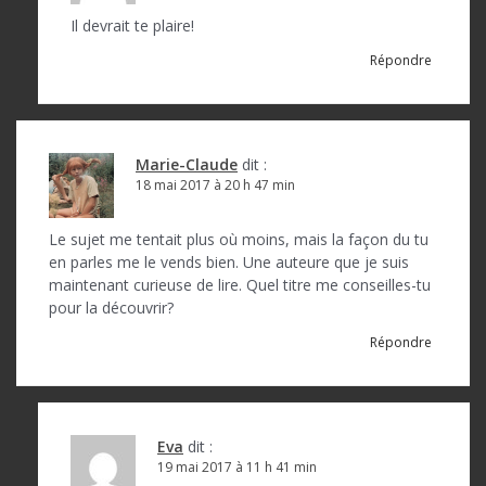
i
Il devrait te plaire!
c
Répondre
l
e
Marie-Claude
dit :
18 mai 2017 à 20 h 47 min
Le sujet me tentait plus où moins, mais la façon du tu
en parles me le vends bien. Une auteure que je suis
maintenant curieuse de lire. Quel titre me conseilles-tu
pour la découvrir?
Répondre
Eva
dit :
19 mai 2017 à 11 h 41 min