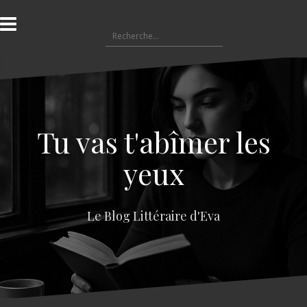
A
l
R
l
e
e
c
r
h
a
e
u
r
c
c
o
Tu vas t'abîmer les
h
n
e
t
yeux
r
e
n
:
u
Le Blog Littéraire d'Eva