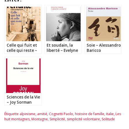
Celle qui fuit et
Et soudain, la
Soie – Alessandro
celle qui reste –
liberté – Evelyne
Baricco
Elena Ferrante
Pisier et Caroline
Laurent
Sciences de la Vie
– Joy Sorman
Étiquette
alpinisme
,
amitié
,
Cognetti Paolo
,
histoire de famille
,
italie
,
Les
huit montagnes
,
Montagne
,
Simplicité
,
simplicité volontaire
,
Solitude