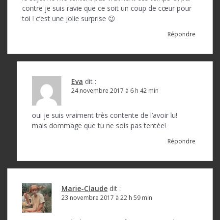
d
contre je suis ravie que ce soit un coup de cœur pour
e
toi ! c’est une jolie surprise 😉
l
Répondre
’
a
r
Eva
dit :
24 novembre 2017 à 6 h 42 min
t
i
oui je suis vraiment très contente de l’avoir lu!
c
mais dommage que tu ne sois pas tentée!
l
Répondre
e
Marie-Claude
dit :
23 novembre 2017 à 22 h 59 min