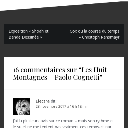
N
Exposition « Shoah et
Cox ou la course du temps
Bande Dessinée »
– Christoph Ransmayr
a
v
i
16 commentaires sur “
Les Huit
g
Montagnes – Paolo Cognetti
”
a
t
i
Electra
dit :
o
23 novembre 2017 à 16 h 18 min
n
J’ai lu plusieurs avis sur ce roman – mais son rythme et
le sujet ne me tentent pas vraiment ces temps-ci; par