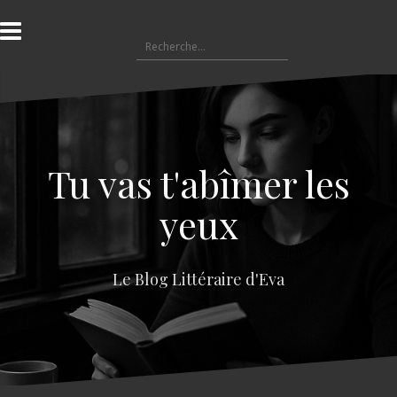
A
l
R
l
e
e
c
r
h
a
e
u
r
c
c
o
Tu vas t'abîmer les
h
n
e
t
yeux
r
e
n
:
u
Le Blog Littéraire d'Eva