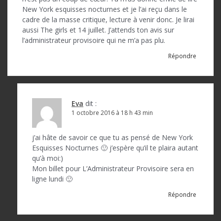
e
New York esquisses nocturnes et je l’ai reçu dans le
l
cadre de la masse critique, lecture à venir donc. Je lirai
aussi The girls et 14 juillet. J’attends ton avis sur
’
l’administrateur provisoire qui ne m’a pas plu.
a
Répondre
r
t
i
Eva
dit :
1 octobre 2016 à 18 h 43 min
c
l
j’ai hâte de savoir ce que tu as pensé de New York
Esquisses Nocturnes 🙂 j’espère qu’il te plaira autant
e
qu’à moi:)
Mon billet pour L’Administrateur Provisoire sera en
ligne lundi 🙂
Répondre