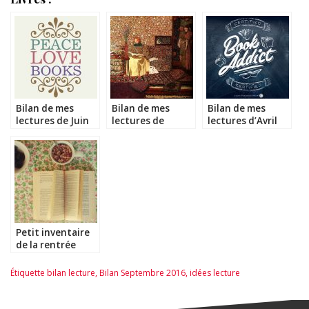
Bilan de mes
Bilan de mes
Bilan de mes
lectures de Juin
lectures de
lectures d’Avril
2016
Février 2017
2017
Petit inventaire
de la rentrée
littéraire 2016
avant d’attaquer
Étiquette
bilan lecture
,
Bilan Septembre 2016
,
idées lecture
celle de 2017