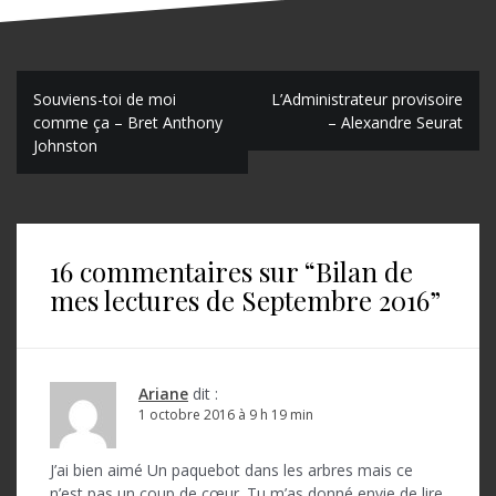
N
Souviens-toi de moi
L’Administrateur provisoire
comme ça – Bret Anthony
– Alexandre Seurat
a
Johnston
v
i
g
16 commentaires sur “
Bilan de
a
mes lectures de Septembre 2016
”
t
i
o
Ariane
dit :
1 octobre 2016 à 9 h 19 min
n
d
J’ai bien aimé Un paquebot dans les arbres mais ce
n’est pas un coup de cœur. Tu m’as donné envie de lire