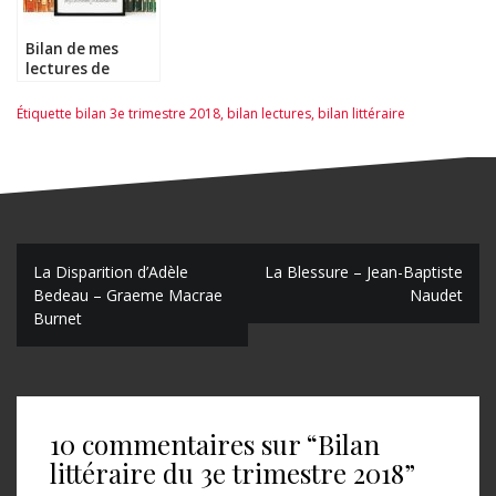
Bilan de mes
lectures de
Novembre 2017
Étiquette
bilan 3e trimestre 2018
,
bilan lectures
,
bilan littéraire
N
La Disparition d’Adèle
La Blessure – Jean-Baptiste
Bedeau – Graeme Macrae
Naudet
a
Burnet
v
i
g
10 commentaires sur “
Bilan
a
littéraire du 3e trimestre 2018
”