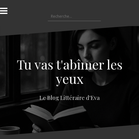
A
l
R
l
e
e
c
r
h
a
e
u
r
c
c
o
Tu vas t'abîmer les
h
n
e
t
yeux
r
e
n
:
u
Le Blog Littéraire d'Eva