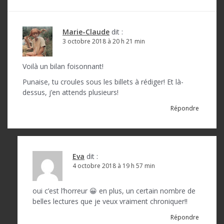
t
i
o
Marie-Claude
dit :
3 octobre 2018 à 20 h 21 min
n
d
Voilà un bilan foisonnant!
e
Punaise, tu croules sous les billets à rédiger! Et là-
dessus, j’en attends plusieurs!
l
Répondre
’
a
r
Eva
dit :
t
4 octobre 2018 à 19 h 57 min
i
oui c’est l’horreur 😀 en plus, un certain nombre de
c
belles lectures que je veux vraiment chroniquer!!
l
Répondre