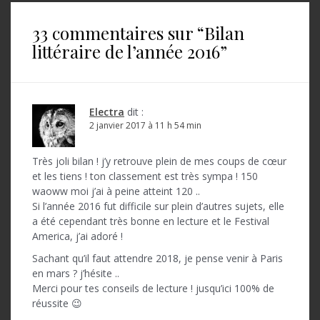
g
a
33 commentaires sur “
Bilan
littéraire de l’année 2016
”
t
i
o
Electra
dit :
n
2 janvier 2017 à 11 h 54 min
d
Très joli bilan ! j’y retrouve plein de mes coups de cœur
e
et les tiens ! ton classement est très sympa ! 150
l
waoww moi j’ai à peine atteint 120 ..
Si l’année 2016 fut difficile sur plein d’autres sujets, elle
’
a été cependant très bonne en lecture et le Festival
America, j’ai adoré !
a
Sachant qu’il faut attendre 2018, je pense venir à Paris
r
en mars ? j’hésite ..
t
Merci pour tes conseils de lecture ! jusqu’ici 100% de
réussite 😉
i