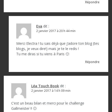
Répondre
c
l
e
Eva
dit :
2 janvier 2017 à 20 h 44 min
Merci Electra ! tu sais déjà que j’adore ton blog (tes
blogs, je veux dire!) mais je te le redis !
Tu me diras si tu viens à Paris 🙂
Répondre
Léa Touch Book
dit :
2 janvier 2017 à 14 h 09 min
C’est un beau bilan et merci pour le challenge
Gallmeister !! 🙂