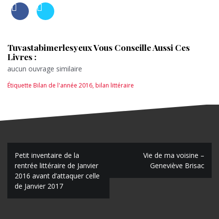
Tuvastabimerlesyeux Vous Conseille Aussi Ces
Livres :
aucun ouvrage similaire
Étiquette
Bilan de l'année 2016
,
bilan littéraire
N
Petit inventaire de la
Vie de ma voisine –
rentrée littéraire de Janvier
Geneviève Brisac
a
2016 avant d’attaquer celle
de Janvier 2017
v
i