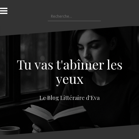
A
l
R
l
e
e
c
r
h
a
e
u
r
c
c
o
Tu vas t'abîmer les
h
n
e
t
yeux
r
e
n
:
u
Le Blog Littéraire d'Eva